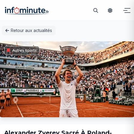
Passer
Retour aux actualités
au
contenu
Autres sports
Alexander Zverev Sacré À Roland-