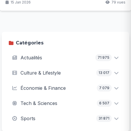
glaçant de cette catastrophe inattendue...
15 Jan 2026
79 vues
Catégories
Actualités
71 975
Culture & Lifestyle
13 017
Économie & Finance
7 079
Tech & Sciences
6 507
Sports
31 871