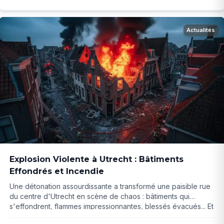
Actualités
Explosion Violente à Utrecht : Bâtiments
Effondrés et Incendie
Une détonation assourdissante a transformé une paisible rue
du centre d'Utrecht en scène de chaos : bâtiments qui
s'effondrent, flammes impressionnantes, blessés évacués... Et
si des gens étaient encore coincés sous les ruines ? Le récit