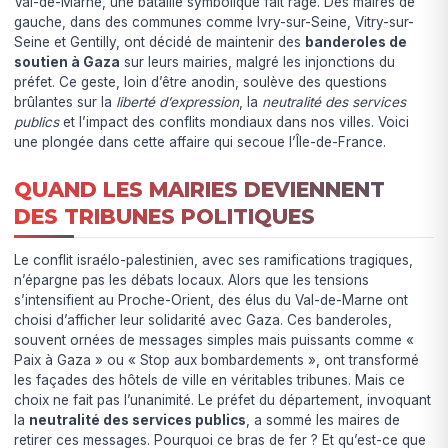
Val-de-Marne, une bataille symbolique fait rage. Des maires de
gauche, dans des communes comme Ivry-sur-Seine, Vitry-sur-
Seine et Gentilly, ont décidé de maintenir des
banderoles de
soutien à Gaza
sur leurs mairies, malgré les injonctions du
préfet. Ce geste, loin d’être anodin, soulève des questions
brûlantes sur la
liberté d’expression
, la
neutralité des services
publics
et l’impact des conflits mondiaux dans nos villes. Voici
une plongée dans cette affaire qui secoue l’Île-de-France.
QUAND LES MAIRIES DEVIENNENT
DES TRIBUNES POLITIQUES
Le conflit israélo-palestinien, avec ses ramifications tragiques,
n’épargne pas les débats locaux. Alors que les tensions
s’intensifient au Proche-Orient, des élus du Val-de-Marne ont
choisi d’afficher leur solidarité avec Gaza. Ces banderoles,
souvent ornées de messages simples mais puissants comme «
Paix à Gaza » ou « Stop aux bombardements », ont transformé
les façades des hôtels de ville en véritables tribunes. Mais ce
choix ne fait pas l’unanimité. Le préfet du département, invoquant
la
neutralité des services publics
, a sommé les maires de
retirer ces messages. Pourquoi ce bras de fer ? Et qu’est-ce que