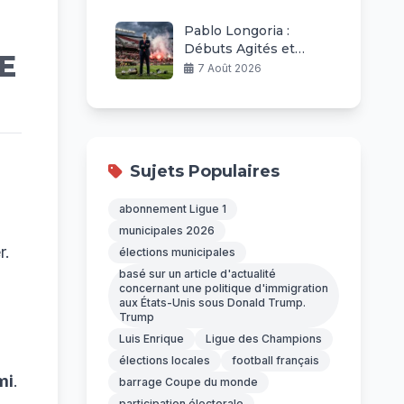
Pablo Longoria :
Débuts Agités et
E
Défis à River Plate
7 Août 2026
Sujets Populaires
abonnement Ligue 1
municipales 2026
r.
élections municipales
basé sur un article d'actualité
concernant une politique d'immigration
aux États-Unis sous Donald Trump.
Trump
Luis Enrique
Ligue des Champions
élections locales
football français
mi
.
barrage Coupe du monde
participation électorale