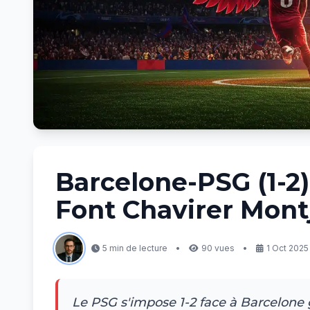
Barcelone-PSG (1-2) 
Font Chavirer Mont
5 min de lecture
•
90 vues
•
1 Oct 2025
Le PSG s'impose 1-2 face à Barcelone