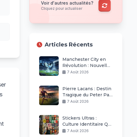
Voir d'autres actualités?
Cliquez pour actualiser
Articles Récents
Manchester City en
Révolution : Nouvelle
Ère Après Guardiola
7 Août 2026
ser
Pierre Lacans : Destin
s
Tragique du Peter Pan
du Rugby Béziers
7 Août 2026
Stickers Ultras :
nt
Culture Identitaire Qui
Explose Dans Le Foot
7 Août 2026