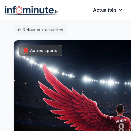
Actualités
Passer
Retour aux actualités
au
contenu
Autres sports