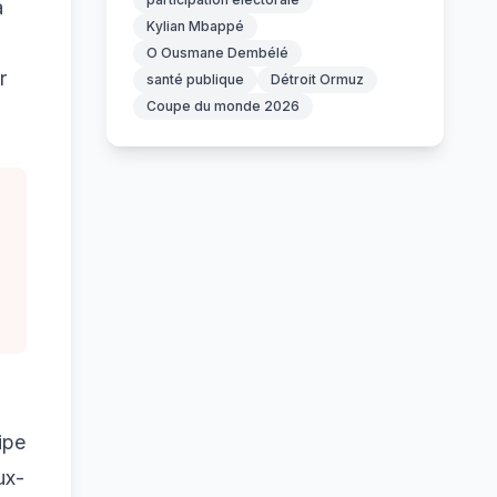
a
Kylian Mbappé
O Ousmane Dembélé
r
santé publique
Détroit Ormuz
Coupe du monde 2026
ipe
ux-