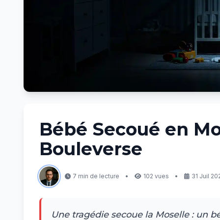
Bébé Secoué en Mose
Bouleverse
7 min de lecture
•
102 vues
•
31 Juil 20
Une tragédie secoue la Moselle : un 