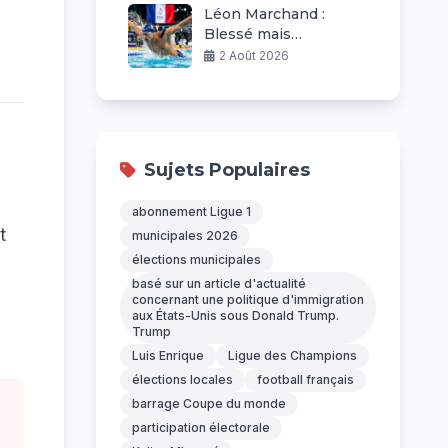
Léon Marchand :
Blessé mais
Ambitieux aux
2 Août 2026
Championnats
d’Europe
Sujets Populaires
abonnement Ligue 1
t
municipales 2026
élections municipales
basé sur un article d'actualité
concernant une politique d'immigration
aux États-Unis sous Donald Trump.
Trump
Luis Enrique
Ligue des Champions
élections locales
football français
barrage Coupe du monde
participation électorale