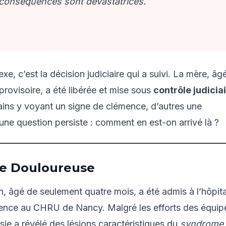
s conséquences sont dévastatrices.
e, c’est la décision judiciaire qui a suivi. La mère, âg
provisoire, a été libérée et mise sous
contrôle judicia
ains y voyant un signe de clémence, d’autres une
une question persiste : comment en est-on arrivé là ?
ie Douloureuse
, âgé de seulement quatre mois, a été admis à l’hôpita
rgence au CHRU de Nancy. Malgré les efforts des équip
sie a révélé des lésions caractéristiques du
syndrome