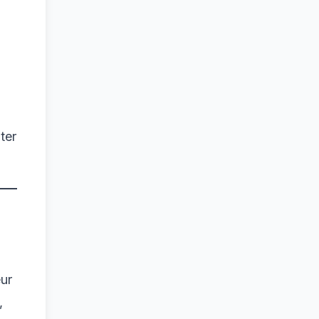
ter
eur
,