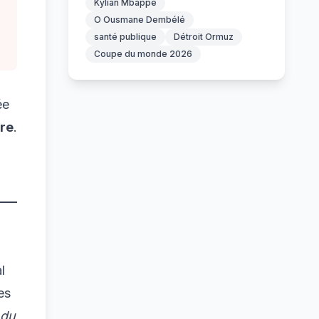
Kylian Mbappé
O Ousmane Dembélé
santé publique
Détroit Ormuz
Coupe du monde 2026
ée
ire
.
l
es
 du