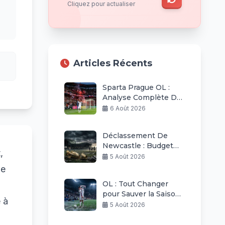
Cliquez pour actualiser
Articles Récents
Sparta Prague OL :
Analyse Complète De
La Défaite Lyonnaise
6 Août 2026
Déclassement De
Newcastle : Budget
,
Raboté Et Ambitions
5 Août 2026
Revues À La Baisse
de
OL : Tout Changer
pour Sauver la Saison
 à
Européenne Après
5 Août 2026
Prague