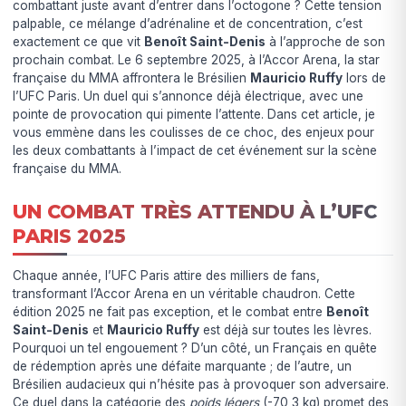
combattant juste avant d’entrer dans l’octogone ? Cette tension
palpable, ce mélange d’adrénaline et de concentration, c’est
exactement ce que vit
Benoît Saint-Denis
à l’approche de son
prochain combat. Le 6 septembre 2025, à l’Accor Arena, la star
française du MMA affrontera le Brésilien
Mauricio Ruffy
lors de
l’UFC Paris. Un duel qui s’annonce déjà électrique, avec une
pointe de provocation qui pimente l’attente. Dans cet article, je
vous emmène dans les coulisses de ce choc, des enjeux pour
les deux combattants à l’impact de cet événement sur la scène
française du MMA.
UN COMBAT TRÈS ATTENDU À L’UFC
PARIS 2025
Chaque année, l’UFC Paris attire des milliers de fans,
transformant l’Accor Arena en un véritable chaudron. Cette
édition 2025 ne fait pas exception, et le combat entre
Benoît
Saint-Denis
et
Mauricio Ruffy
est déjà sur toutes les lèvres.
Pourquoi un tel engouement ? D’un côté, un Français en quête
de rédemption après une défaite marquante ; de l’autre, un
Brésilien audacieux qui n’hésite pas à provoquer son adversaire.
Ce duel dans la catégorie des
poids légers
(-70,3 kg) promet des