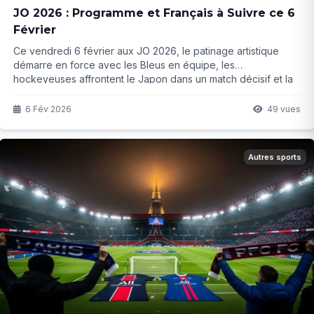
JO 2026 : Programme et Français à Suivre ce 6
Février
Ce vendredi 6 février aux JO 2026, le patinage artistique
démarre en force avec les Bleus en équipe, les
hockeyeuses affrontent le Japon dans un match décisif et la
cérémonie d'ouverture promet un show inoubliable sur
quatre sites. Mais qui brillera vraiment aujourd'hui ? La
6 Fév 2026
49 vues
réponse...
Autres sports