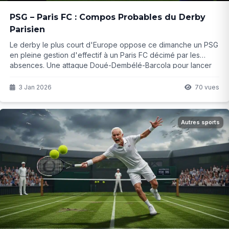
PSG – Paris FC : Compos Probables du Derby
Parisien
Le derby le plus court d'Europe oppose ce dimanche un PSG
en pleine gestion d'effectif à un Paris FC décimé par les
absences. Une attaque Doué-Dembélé-Barcola pour lancer
l'année ? Et côté PFC, comment compenser six titulaires
manquants ? Le suspense est total avant ce choc inattendu...
3 Jan 2026
70 vues
Autres sports