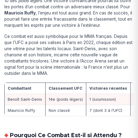
10 des
poids légers
. Une victoire convaincante pourrait lui ouvrir
les portes d’un combat contre un adversaire mieux classé. Pour
Mauricio Ruffy
, l’enjeu est tout aussi grand. En cas de succès, il
pourrait faire une entrée fracassante dans le classement, tout en
marquant les esprits par une victoire à l’extérieur.
Ce combat est aussi symbolique pour le MMA français. Depuis
que l’UFC a posé ses valises à Paris en 2022, chaque édition est
une vitrine pour les talents locaux. Saint-Denis, avec son
charisme et son histoire, incarne cette nouvelle vague de
combattants tricolores. Une victoire à l’Accor Arena serait un
signal fort pour la scène internationale : la France n’est plus un
outsider dans le MMA.
Combattant
Classement UFC
Victoires récentes
At
Benoît Saint-Denis
14e (poids légers)
1 (soumission)
Ré
Mauricio Ruffy
Non classé
7 (dont 3 à l’UFC)
Fr
Pourquoi Ce Combat Est-il si Attendu ?