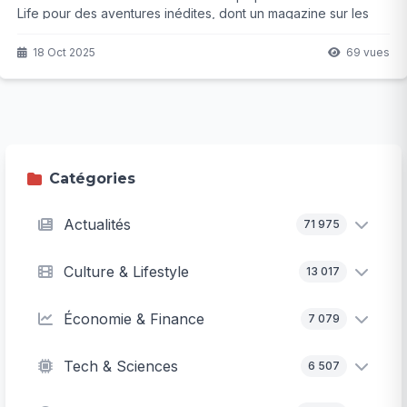
Life pour des aventures inédites, dont un magazine sur les
naissances auAnalysant la requête- La demande porte sur la
génération d'un article de blog en français à partir d'une
18 Oct 2025
69 vues
interview avec une animatrice télé, couvrant son départ
d'une grande chaîne et son arrivée sur une nouvelle
plateforme. zoo qui promet de nous émouvoir. Mais qu'est-ce
qui l'a vraiment poussée à ce grand saut ?
Catégories
Actualités
71 975
Culture & Lifestyle
13 017
Économie & Finance
7 079
Tech & Sciences
6 507