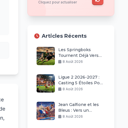
Cliquez pour actualiser
Articles Récents
Les Springboks
Tournent Déjà Vers
Les All Blacks
8 Août 2026
Ligue 2 2026-2027 :
Casting 5 Étoiles Pour
Une Saison Explosive
8 Août 2026
ce
Jean Galfione et les
 de
Bleus : Vers un
Renouveau pour 2028
8 Août 2026
n,