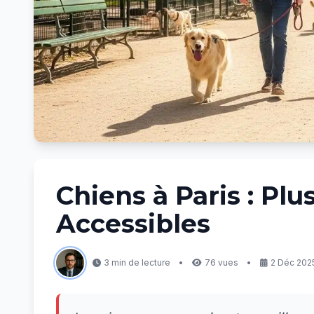
Chiens à Paris : Pl
Accessibles
3 min de lecture
•
76 vues
•
2 Déc 2025