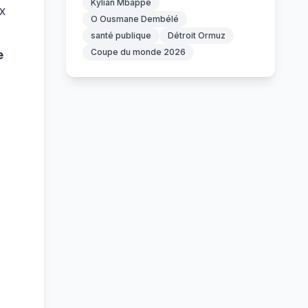
Kylian Mbappé
x
O Ousmane Dembélé
santé publique
Détroit Ormuz
Coupe du monde 2026
e