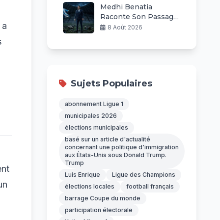
Medhi Benatia
Raconte Son Passage
 a
Explosif à l’OM : Une
8 Août 2026
Guerre Permanente
s
Sujets Populaires
abonnement Ligue 1
municipales 2026
élections municipales
basé sur un article d'actualité
concernant une politique d'immigration
aux États-Unis sous Donald Trump.
Trump
ent
Luis Enrique
Ligue des Champions
un
élections locales
football français
barrage Coupe du monde
participation électorale