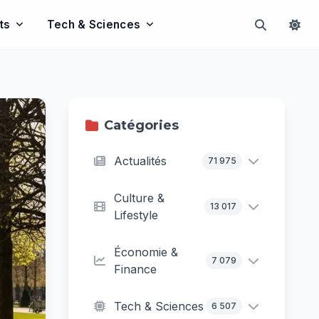
ts
Tech & Sciences
Catégories
Actualités
71 975
Culture &
13 017
Lifestyle
Économie &
7 079
Finance
Tech & Sciences
6 507