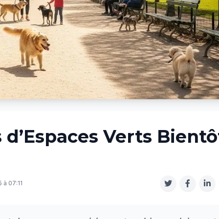
us d’Espaces Verts Bientô
 à 07:11