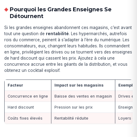
Pourquoi les Grandes Enseignes Se
Détournent
Si les grandes enseignes abandonnent ces magasins, c’est avant
tout une question de
rentabilité
. Les hypermarchés, autrefois
rois du commerce, peinent à s’adapter à l’ère du numérique. Les
consommateurs, eux, changent leurs habitudes. Ils commandent
en ligne, privilégient les drives ou se tournent vers des enseignes
de hard discount qui cassent les prix. Ajoutez à cela une
concurrence accrue entre les géants de la distribution, et vous
obtenez un cocktail explosif.
Facteur
Impact sur les magasins
Exemple
Concurrence en ligne
Baisse des ventes en magasin
Drives et 
Hard discount
Pression sur les prix
Enseignes
Coûts fixes élevés
Rentabilité réduite
Loyers da