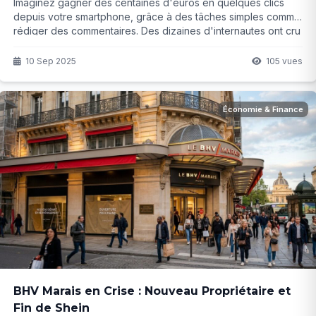
Imaginez gagner des centaines d'euros en quelques clics
depuis votre smartphone, grâce à des tâches simples comme
rédiger des commentaires. Des dizaines d'internautes ont cru
à cette promesse alléchante d'une plateforme mystérieuse.
Mais au lieu de gains, c'est la désillusion totale qui les attend,
10 Sep 2025
105 vues
avec des pertes allant jusqu'à 10 000 euros. Qu'est-ce qui se
cache derrière ces offres trop belles pour être vraies ?
Économie & Finance
BHV Marais en Crise : Nouveau Propriétaire et
Fin de Shein