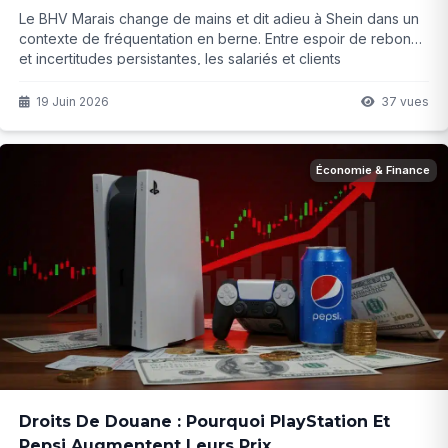
Le BHV Marais change de mains et dit adieu à Shein dans un
contexte de fréquentation en berne. Entre espoir de rebond
et incertitudes persistantes, les salariés et clients
s’interrogent : ce virage suffira-t-il à sauver l’emblématique
bazar parisien ? La suite risque de surprendre...
19 Juin 2026
37 vues
Économie & Finance
Droits De Douane : Pourquoi PlayStation Et
Pepsi Augmentent Leurs Prix