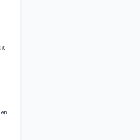
it
 en