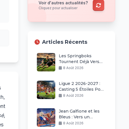
Voir d'autres actualités?
Cliquez pour actualiser
Articles Récents
Les Springboks
Tournent Déjà Vers
Les All Blacks
8 Août 2026
Ligue 2 2026-2027 :
s
Casting 5 Étoiles Pour
Une Saison Explosive
8 Août 2026
h,
ent
Jean Galfione et les
sé
,
Bleus : Vers un
Renouveau pour 2028
8 Août 2026
es