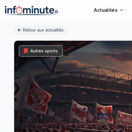
Actualités
Passer
Retour aux actualités
au
contenu
Autres sports