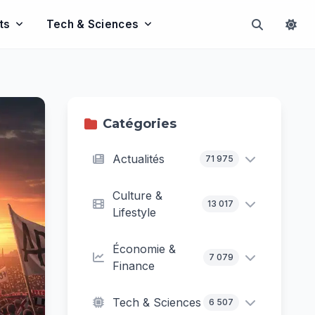
ts
Tech & Sciences
Catégories
Actualités
71 975
Culture &
13 017
Lifestyle
Économie &
7 079
Finance
Tech & Sciences
6 507