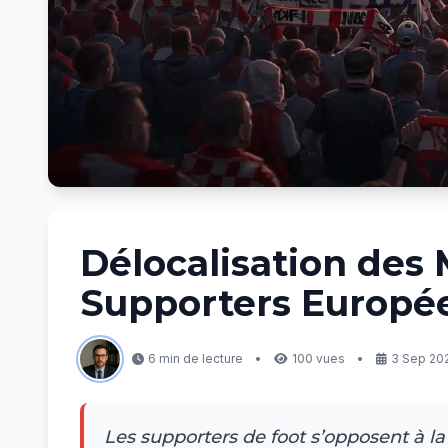
Délocalisation des 
Supporters Europé
6 min de lecture
•
100 vues
•
3 Sep 202
Les supporters de foot s’opposent à la