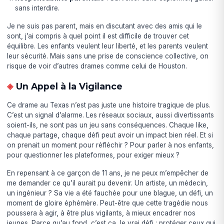
sans interdire.
Je ne suis pas parent, mais en discutant avec des amis qui le
sont, j’ai compris à quel point il est difficile de trouver cet
équilibre. Les enfants veulent leur liberté, et les parents veulent
leur sécurité. Mais sans une prise de conscience collective, on
risque de voir d’autres drames comme celui de Houston.
Un Appel à la Vigilance
Ce drame au Texas n’est pas juste une histoire tragique de plus.
C’est un signal d’alarme. Les réseaux sociaux, aussi divertissants
soient-ils, ne sont pas un jeu sans conséquences. Chaque like,
chaque partage, chaque défi peut avoir un impact bien réel. Et si
on prenait un moment pour réfléchir ? Pour parler à nos enfants,
pour questionner les plateformes, pour exiger mieux ?
En repensant à ce garçon de 11 ans, je ne peux m’empêcher de
me demander ce qu’il aurait pu devenir. Un artiste, un médecin,
un ingénieur ? Sa vie a été fauchée pour une blague, un défi, un
moment de gloire éphémère. Peut-être que cette tragédie nous
poussera à agir, à être plus vigilants, à mieux encadrer nos
jeunes. Parce qu’au fond, c’est ça, le vrai défi : protéger ceux qui