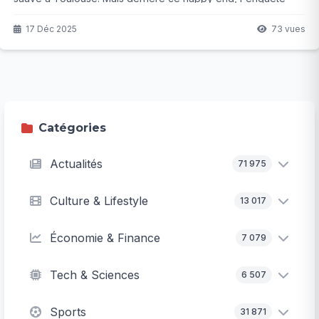
révèle des zones d'ombre troublantes et soulève de
sérieuses questions sur...
17 Déc 2025
73 vues
Catégories
Actualités
71 975
Culture & Lifestyle
13 017
Économie & Finance
7 079
Tech & Sciences
6 507
Sports
31 871