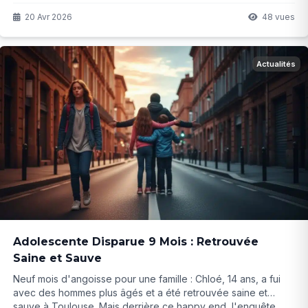
bien redéfinir les frappes en profondeur. Mais jusqu'où cette
innovation les mènera-t-elle vraiment sur le terrain ?
20 Avr 2026
48 vues
Actualités
Adolescente Disparue 9 Mois : Retrouvée
Saine et Sauve
Neuf mois d'angoisse pour une famille : Chloé, 14 ans, a fui
avec des hommes plus âgés et a été retrouvée saine et
sauve à Toulouse. Mais derrière ce happy end, l'enquête