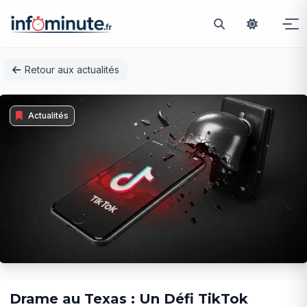
Passer
Retour aux actualités
au
contenu
Actualités
Drame au Texas : Un Défi TikTok