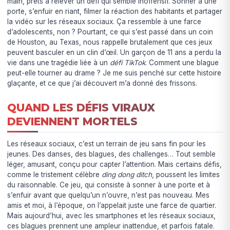
main, prêts à relever un défi qui semble inoffensif. Sonner à une
porte, s’enfuir en riant, filmer la réaction des habitants et partager
la vidéo sur les réseaux sociaux. Ça ressemble à une farce
d’adolescents, non ? Pourtant, ce qui s’est passé dans un coin
de Houston, au Texas, nous rappelle brutalement que ces jeux
peuvent basculer en un clin d’œil. Un garçon de 11 ans a perdu la
vie dans une tragédie liée à un
défi TikTok
. Comment une blague
peut-elle tourner au drame ? Je me suis penché sur cette histoire
glaçante, et ce que j’ai découvert m’a donné des frissons.
QUAND LES DÉFIS VIRAUX
DEVIENNENT MORTELS
Les réseaux sociaux, c’est un terrain de jeu sans fin pour les
jeunes. Des danses, des blagues, des challenges… Tout semble
léger, amusant, conçu pour capter l’attention. Mais certains défis,
comme le tristement célèbre
ding dong ditch
, poussent les limites
du raisonnable. Ce jeu, qui consiste à sonner à une porte et à
s’enfuir avant que quelqu’un n’ouvre, n’est pas nouveau. Mes
amis et moi, à l’époque, on l’appelait juste une farce de quartier.
Mais aujourd’hui, avec les smartphones et les réseaux sociaux,
ces blagues prennent une ampleur inattendue, et parfois fatale.