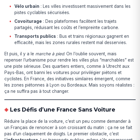
Vélo urbain
: Les villes investissent massivement dans les
pistes cyclables sécurisées.
Covoiturage
: Des plateformes facilitent les trajets
partagés, réduisant les coûts et l’empreinte carbone.
Transports publics
: Bus et trains régionaux gagnent en
efficacité, mais les zones rurales restent mal desservies.
Et puis, il y a le
marche à pied
. On l’oublie souvent, mais
repenser l’urbanisme pour rendre les villes plus “marchables” est
une piste sérieuse. Des quartiers entiers, comme à Utrecht aux
Pays-Bas, ont banni les voitures pour privilégier piétons et
cyclistes. En France, des initiatives similaires émergent, comme
les zones piétonnes à Lyon ou Bordeaux. Mais soyons réalistes :
ça ne suffira pas à tout changer.
Les Défis d’une France Sans Voiture
Réduire la place de la voiture, c’est un peu comme demander à
un Français de renoncer à son croissant du matin : ça ne se fait
pas d’un claquement de doigts. Le premier obstacle, c’est
l’
infrastructure
. Les transports publics, même s’ils progressent,