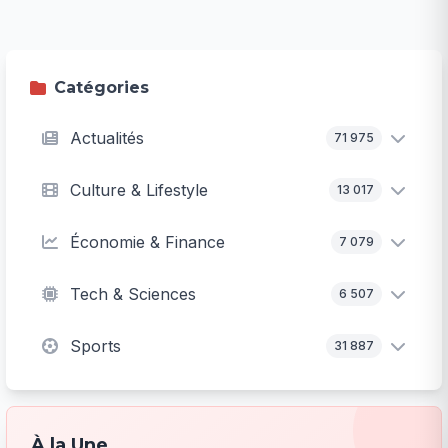
Catégories
Actualités
71 975
Culture & Lifestyle
13 017
Économie & Finance
7 079
Tech & Sciences
6 507
Sports
31 887
À la Une