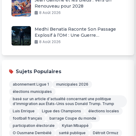
Jean Galfione et les Bleus : Vers un
Renouveau pour 2028
8 Août 2026
Medhi Benatia Raconte Son Passage
Explosif à l’OM : Une Guerre
Permanente
8 Août 2026
Sujets Populaires
abonnement Ligue 1
municipales 2026
élections municipales
basé sur un article d'actualité concernant une politique
d'immigration aux États-Unis sous Donald Trump. Trump
Luis Enrique
Ligue des Champions
élections locales
football français
barrage Coupe du monde
participation électorale
Kylian Mbappé
O Ousmane Dembélé
santé publique
Détroit Ormuz