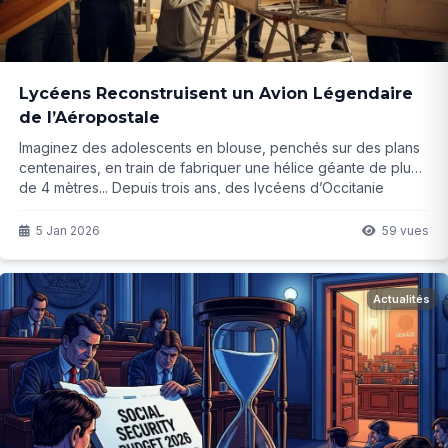
Lycéens Reconstruisent un Avion Légendaire
de l’Aéropostale
Imaginez des adolescents en blouse, penchés sur des plans
centenaires, en train de fabriquer une hélice géante de plus
de 4 mètres... Depuis trois ans, des lycéens d’Occitanie
ressuscitent un avion légendaire de l’Aéropostale. Leur
progression est impressionnante, mais le plus beau reste à
5 Jan 2026
59 vues
venir...
Actualités