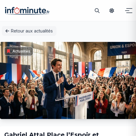
Passer
Retour aux actualités
au
contenu
Actualités
Gabriel Attal Place l’Espoir et