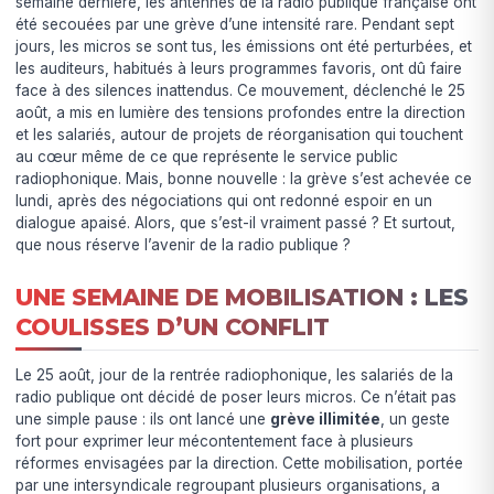
semaine dernière, les antennes de la radio publique française ont
été secouées par une grève d’une intensité rare. Pendant sept
jours, les micros se sont tus, les émissions ont été perturbées, et
les auditeurs, habitués à leurs programmes favoris, ont dû faire
face à des silences inattendus. Ce mouvement, déclenché le 25
août, a mis en lumière des tensions profondes entre la direction
et les salariés, autour de projets de réorganisation qui touchent
au cœur même de ce que représente le service public
radiophonique. Mais, bonne nouvelle : la grève s’est achevée ce
lundi, après des négociations qui ont redonné espoir en un
dialogue apaisé. Alors, que s’est-il vraiment passé ? Et surtout,
que nous réserve l’avenir de la radio publique ?
UNE SEMAINE DE MOBILISATION : LES
COULISSES D’UN CONFLIT
Le 25 août, jour de la rentrée radiophonique, les salariés de la
radio publique ont décidé de poser leurs micros. Ce n’était pas
une simple pause : ils ont lancé une
grève illimitée
, un geste
fort pour exprimer leur mécontentement face à plusieurs
réformes envisagées par la direction. Cette mobilisation, portée
par une intersyndicale regroupant plusieurs organisations, a