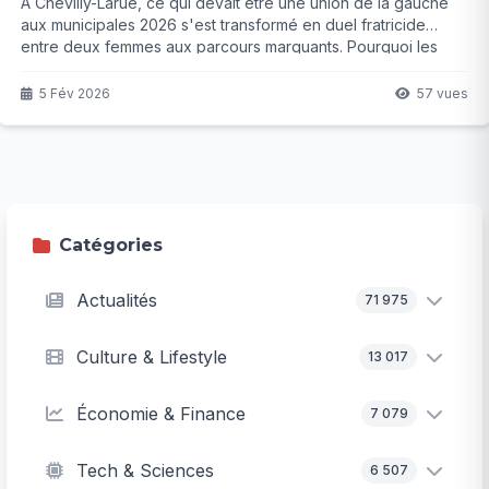
À Chevilly-Larue, ce qui devait être une union de la gauche
aux municipales 2026 s'est transformé en duel fratricide
entre deux femmes aux parcours marquants. Pourquoi les
partis ont-ils imposé cette rupture ? La maire sortante et l'ex-
députée s'affrontent désormais... et la suite pourrait réserver
5 Fév 2026
57 vues
des surprises.
Catégories
Actualités
71 975
Culture & Lifestyle
13 017
Économie & Finance
7 079
Tech & Sciences
6 507