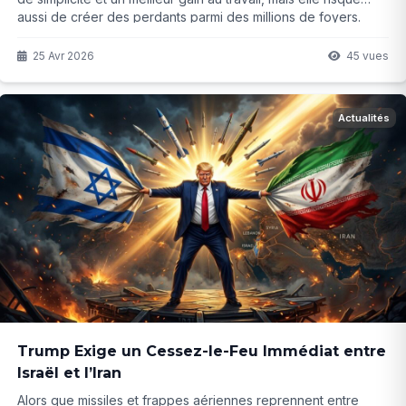
aussi de créer des perdants parmi des millions de foyers.
Entre intentions louables et effets concrets sur le quotidien,
que faut-il vraiment en penser ? La suite révèle les détails qui
25 Avr 2026
45 vues
changent tout...
Actualités
Trump Exige un Cessez-le-Feu Immédiat entre
Israël et l’Iran
Alors que missiles et frappes aériennes reprennent entre