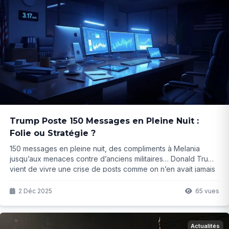
Trump Poste 150 Messages en Pleine Nuit :
Folie ou Stratégie ?
150 messages en pleine nuit, des compliments à Melania
jusqu’aux menaces contre d’anciens militaires… Donald Trump
vient de vivre une crise de posts comme on n’en avait jamais
vu. Les démocrates parlent de « déclin mental », ses soutiens
d’énergie débordante. Mais derrière cette tempête
2 Déc 2025
65 vues
numérique, qu’est-ce qui se cache vraiment ?
Actualités