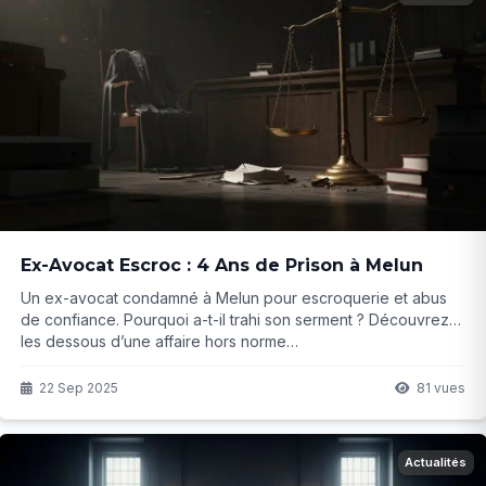
Ex-Avocat Escroc : 4 Ans de Prison à Melun
Un ex-avocat condamné à Melun pour escroquerie et abus
de confiance. Pourquoi a-t-il trahi son serment ? Découvrez
les dessous d’une affaire hors norme…
22 Sep 2025
81 vues
Actualités