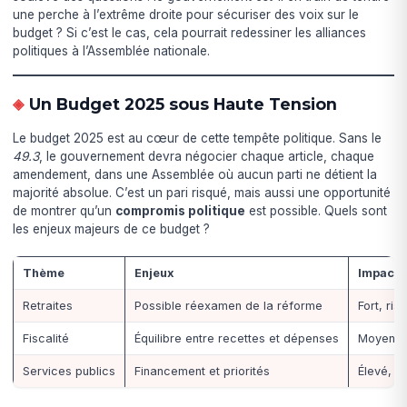
une perche à l’extrême droite pour sécuriser des voix sur le
budget ? Si c’est le cas, cela pourrait redessiner les alliances
politiques à l’Assemblée nationale.
Un Budget 2025 sous Haute Tension
Le budget 2025 est au cœur de cette tempête politique. Sans le
49.3
, le gouvernement devra négocier chaque article, chaque
amendement, dans une Assemblée où aucun parti ne détient la
majorité absolue. C’est un pari risqué, mais aussi une opportunité
de montrer qu’un
compromis politique
est possible. Quels sont
les enjeux majeurs de ce budget ?
Thème
Enjeux
Impact p
Retraites
Possible réexamen de la réforme
Fort, ris
Fiscalité
Équilibre entre recettes et dépenses
Moyen, t
Services publics
Financement et priorités
Élevé, a