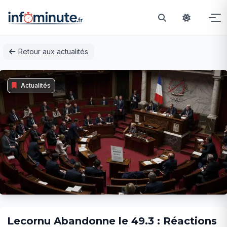
Passer
Retour aux actualités
au
contenu
Actualités
Lecornu Abandonne le 49.3 : Réactions