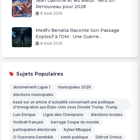
Jean Galfione et les Bleus : Vers un
Renouveau pour 2028
8 Août 2026
Medhi Benatia Raconte Son Passage
Explosif à l’OM : Une Guerre
Permanente
8 Août 2026
Sujets Populaires
abonnement Ligue 1
municipales 2026
élections municipales
basé sur un article d'actualité concernant une politique
d'immigration aux États-Unis sous Donald Trump. Trump
Luis Enrique
Ligue des Champions
élections locales
football français
barrage Coupe du monde
participation électorale
Kylian Mbappé
O Ousmane Dembélé
santé publique
Détroit Ormuz