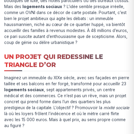
boutiques de luxe, des hôtels particuliers ou des bureaux cossus.
Mais des
logements sociaux
? L’idée semble presque irréelle,
comme un OVNI dans ce décor de carte postale. Pourtant, c’est
bien le projet ambitieux qui agite les débats : un immeuble
haussmannien, niché au cœur de ce quartier huppé, va bientôt
accueillir des familles à revenus modestes. À 48 millions d’euros,
ce pari suscite autant d’enthousiasme que de scepticisme. Alors,
coup de génie ou délire urbanistique ?
UN PROJET QUI REDESSINE LE
TRIANGLE D’OR
Imaginez un immeuble du XIXe siècle, avec ses façades en pierre
taillée et ses balcons en fer forgé, transformé pour accueillir 23
logements sociaux
, sept appartements privés, un centre
médical et des commerces. Ce n’est pas un rêve, mais un projet
concret qui prend forme dans l’un des quartiers les plus
prestigieux de la capitale. L’objectif ? Promouvoir la
mixité sociale
là où les loyers frôlent l’indécence et où le mètre carré flirte
avec les 15 000 euros. Mais à quel prix, au sens propre comme
au figuré ?