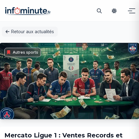
Passer
Retour aux actualités
au
contenu
Autres sports
Mercato Ligue 1 : Ventes Records et