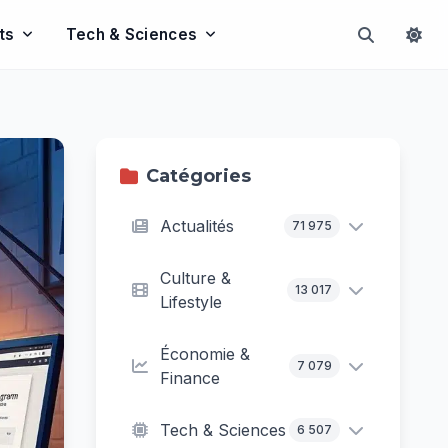
ts
Tech & Sciences
Catégories
Actualités
71 975
Culture &
13 017
Lifestyle
Économie &
7 079
Finance
Tech & Sciences
6 507