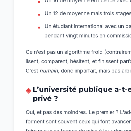
Un 16 de moyenne en licence avec u
Un 12 de moyenne mais trois stages h
Un étudiant international avec un p
pendant vingt minutes en commissi
Ce n’est pas un algorithme froid (contraire
lisent, comparent, hésitent, et finissent parf
C’est
humain
, donc imparfait, mais pas arbit
L’université publique a-t
privé ?
Oui, et pas des moindres. Le premier ? L’ad
forment sont souvent ceux qui font avancer
faire mieux en termes de mise à jour des co