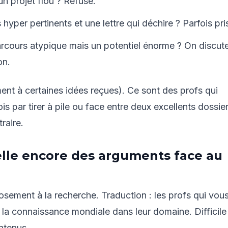
n projet flou ? Refusé.
yper pertinents et une lettre qui déchire ? Parfois pri
arcours atypique mais un potentiel énorme ? On discut
on.
ment à certaines idées reçues). Ce sont des profs qui
ois par tirer à pile ou face entre deux excellents dossier
raire.
-elle encore des arguments face au
osement à la recherche. Traduction : les profs qui vou
 la connaissance mondiale dans leur domaine. Difficile
ntenus.