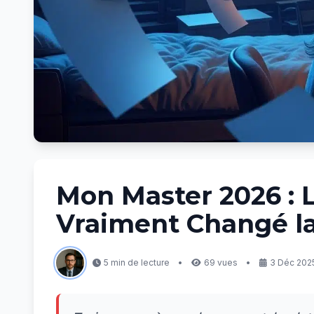
Mon Master 2026 : L
Vraiment Changé l
5 min de lecture
•
69 vues
•
3 Déc 2025