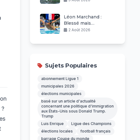
Prague
Léon Marchand :
a
Blessé mais
Ambitieux aux
2 Août 2026
Championnats
d’Europe
Sujets Populaires
abonnement Ligue 1
municipales 2026
élections municipales
son
basé sur un article d'actualité
concernant une politique d'immigration
 ?
aux États-Unis sous Donald Trump.
Trump
des
Luis Enrique
Ligue des Champions
t
élections locales
football français
barrage Coupe du monde