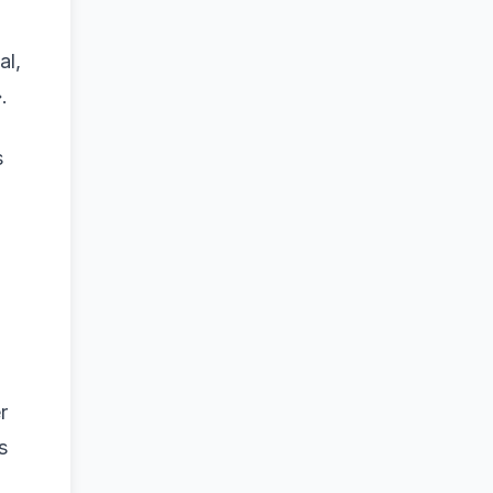
al,
.
s
r
s