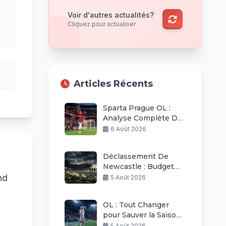
Voir d'autres actualités?
Cliquez pour actualiser
Articles Récents
Sparta Prague OL :
Analyse Complète De
La Défaite Lyonnaise
6 Août 2026
Déclassement De
Newcastle : Budget
Raboté Et Ambitions
nd
5 Août 2026
Revues À La Baisse
OL : Tout Changer
pour Sauver la Saison
Européenne Après
5 Août 2026