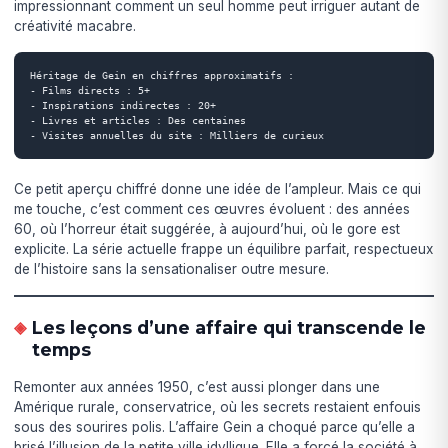
impressionnant comment un seul homme peut irriguer autant de
créativité macabre.
Héritage de Gein en chiffres approximatifs :

- Films directs : 5+

- Inspirations indirectes : 20+

- Livres et articles : Des centaines

- Visites annuelles du site : Milliers de curieux
Ce petit aperçu chiffré donne une idée de l’ampleur. Mais ce qui
me touche, c’est comment ces œuvres évoluent : des années
60, où l’horreur était suggérée, à aujourd’hui, où le gore est
explicite. La série actuelle frappe un équilibre parfait, respectueux
de l’histoire sans la sensationaliser outre mesure.
Les leçons d’une affaire qui transcende le
temps
Remonter aux années 1950, c’est aussi plonger dans une
Amérique rurale, conservatrice, où les secrets restaient enfouis
sous des sourires polis. L’affaire Gein a choqué parce qu’elle a
brisé l’illusion de la petite ville idyllique. Elle a forcé la société à