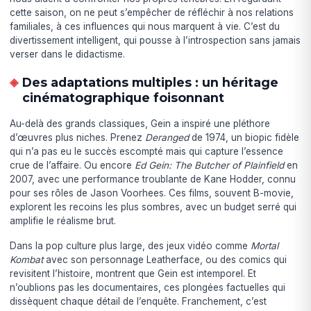
cette saison, on ne peut s’empêcher de réfléchir à nos relations
familiales, à ces influences qui nous marquent à vie. C’est du
divertissement intelligent, qui pousse à l’introspection sans jamais
verser dans le didactisme.
Des adaptations multiples : un héritage
cinématographique foisonnant
Au-delà des grands classiques, Gein a inspiré une pléthore
d’œuvres plus niches. Prenez
Deranged
de 1974, un biopic fidèle
qui n’a pas eu le succès escompté mais qui capture l’essence
crue de l’affaire. Ou encore
Ed Gein: The Butcher of Plainfield
en
2007, avec une performance troublante de Kane Hodder, connu
pour ses rôles de Jason Voorhees. Ces films, souvent B-movie,
explorent les recoins les plus sombres, avec un budget serré qui
amplifie le réalisme brut.
Dans la pop culture plus large, des jeux vidéo comme
Mortal
Kombat
avec son personnage Leatherface, ou des comics qui
revisitent l’histoire, montrent que Gein est intemporel. Et
n’oublions pas les documentaires, ces plongées factuelles qui
dissèquent chaque détail de l’enquête. Franchement, c’est