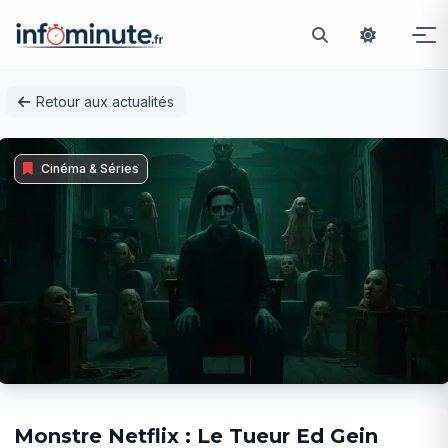
Passer
Retour aux actualités
au
contenu
Cinéma & Séries
Monstre Netflix : Le Tueur Ed Gein