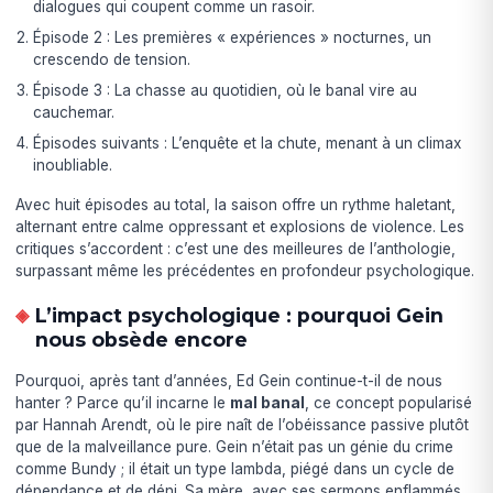
dialogues qui coupent comme un rasoir.
Épisode 2 : Les premières « expériences » nocturnes, un
crescendo de tension.
Épisode 3 : La chasse au quotidien, où le banal vire au
cauchemar.
Épisodes suivants : L’enquête et la chute, menant à un climax
inoubliable.
Avec huit épisodes au total, la saison offre un rythme haletant,
alternant entre calme oppressant et explosions de violence. Les
critiques s’accordent : c’est une des meilleures de l’anthologie,
surpassant même les précédentes en profondeur psychologique.
L’impact psychologique : pourquoi Gein
nous obsède encore
Pourquoi, après tant d’années, Ed Gein continue-t-il de nous
hanter ? Parce qu’il incarne le
mal banal
, ce concept popularisé
par Hannah Arendt, où le pire naît de l’obéissance passive plutôt
que de la malveillance pure. Gein n’était pas un génie du crime
comme Bundy ; il était un type lambda, piégé dans un cycle de
dépendance et de déni. Sa mère, avec ses sermons enflammés