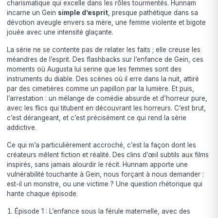
charismatique qui excelle dans les rôles tourmentés. Hunnam
incarne un Gein
simple d’esprit
, presque pathétique dans sa
dévotion aveugle envers sa mère, une femme violente et bigote
jouée avec une intensité glaçante.
La série ne se contente pas de relater les faits ; elle creuse les
méandres de l’esprit. Des flashbacks sur l’enfance de Gein, ces
moments où Augusta lui serine que les femmes sont des
instruments du diable. Des scènes où il erre dans la nuit, attiré
par des cimetières comme un papillon par la lumière. Et puis,
l’arrestation : un mélange de comédie absurde et d’horreur pure,
avec les flics qui titubent en découvrant les horreurs. C’est brut,
c’est dérangeant, et c’est précisément ce qui rend la série
addictive.
Ce qui m’a particulièrement accroché, c’est la façon dont les
créateurs mêlent fiction et réalité. Des clins d’œil subtils aux films
inspirés, sans jamais alourdir le récit. Hunnam apporte une
vulnérabilité touchante à Gein, nous forçant à nous demander :
est-il un monstre, ou une victime ? Une question rhétorique qui
hante chaque épisode.
Épisode 1 : L’enfance sous la férule maternelle, avec des