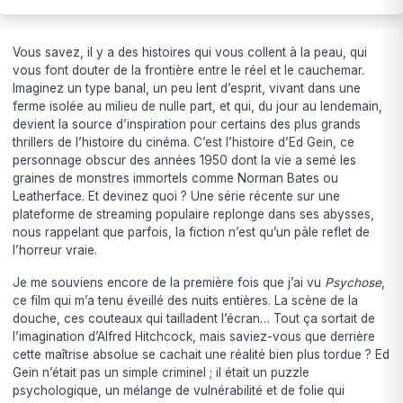
Vous savez, il y a des histoires qui vous collent à la peau, qui
vous font douter de la frontière entre le réel et le cauchemar.
Imaginez un type banal, un peu lent d’esprit, vivant dans une
ferme isolée au milieu de nulle part, et qui, du jour au lendemain,
devient la source d’inspiration pour certains des plus grands
thrillers de l’histoire du cinéma. C’est l’histoire d’Ed Gein, ce
personnage obscur des années 1950 dont la vie a semé les
graines de monstres immortels comme Norman Bates ou
Leatherface. Et devinez quoi ? Une série récente sur une
plateforme de streaming populaire replonge dans ses abysses,
nous rappelant que parfois, la fiction n’est qu’un pâle reflet de
l’horreur vraie.
Je me souviens encore de la première fois que j’ai vu
Psychose
,
ce film qui m’a tenu éveillé des nuits entières. La scène de la
douche, ces couteaux qui tailladent l’écran… Tout ça sortait de
l’imagination d’Alfred Hitchcock, mais saviez-vous que derrière
cette maîtrise absolue se cachait une réalité bien plus tordue ? Ed
Gein n’était pas un simple criminel ; il était un puzzle
psychologique, un mélange de vulnérabilité et de folie qui