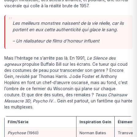
viscérale qui colle à la réalité brute de 1957.
Les meilleurs monstres naissent de la vie réelle, car ils
portent en eux cette authenticité qui glace le sang.
– Un réalisateur de films d’horreur influent
Mais l’héritage ne s’arrête pas là. En 1991,
Le Silence des
agneaux
propulse Buffalo Bill sur les écrans. Ce tueur qui coud
des costumes de peau pour transcender son genre ? Encore
Gein, revisité par Thomas Harris. J.odie Foster et Anthony
Hopkins en font un chef-d’œuvre oscarisé, mais au fond, c’est
l’ombre de ce fermier du Wisconsin qui plane sur chaque
couture. Et que dire des suites, des remakes ?
Texas Chainsaw
Massacre 3D
,
Psycho IV
… Gein est partout, un fantôme qui hante
les multiplexes.
Film/Série
Inspiration Gein
Élément c
Psychose
(1960)
Norman Bates
Transvest