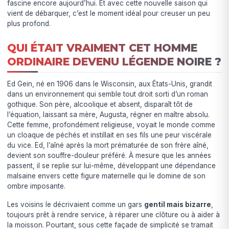
fascine encore aujourd’hui. Et avec cette nouvelle saison qui
vient de débarquer, c’est le moment idéal pour creuser un peu
plus profond.
QUI ÉTAIT VRAIMENT CET HOMME
ORDINAIRE DEVENU LÉGENDE NOIRE ?
Ed Gein, né en 1906 dans le Wisconsin, aux États-Unis, grandit
dans un environnement qui semble tout droit sorti d’un roman
gothique. Son père, alcoolique et absent, disparaît tôt de
l’équation, laissant sa mère, Augusta, régner en maître absolu.
Cette femme, profondément religieuse, voyait le monde comme
un cloaque de péchés et instillait en ses fils une peur viscérale
du vice. Ed, l’aîné après la mort prématurée de son frère aîné,
devient son souffre-douleur préféré. À mesure que les années
passent, il se replie sur lui-même, développant une dépendance
malsaine envers cette figure maternelle qui le domine de son
ombre imposante.
Les voisins le décrivaient comme un gars
gentil mais bizarre
,
toujours prêt à rendre service, à réparer une clôture ou à aider à
la moisson. Pourtant, sous cette façade de simplicité se tramait