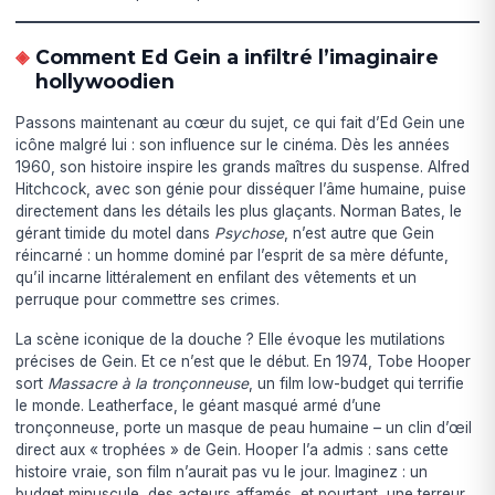
Comment Ed Gein a infiltré l’imaginaire
hollywoodien
Passons maintenant au cœur du sujet, ce qui fait d’Ed Gein une
icône malgré lui : son influence sur le cinéma. Dès les années
1960, son histoire inspire les grands maîtres du suspense. Alfred
Hitchcock, avec son génie pour disséquer l’âme humaine, puise
directement dans les détails les plus glaçants. Norman Bates, le
gérant timide du motel dans
Psychose
, n’est autre que Gein
réincarné : un homme dominé par l’esprit de sa mère défunte,
qu’il incarne littéralement en enfilant des vêtements et un
perruque pour commettre ses crimes.
La scène iconique de la douche ? Elle évoque les mutilations
précises de Gein. Et ce n’est que le début. En 1974, Tobe Hooper
sort
Massacre à la tronçonneuse
, un film low-budget qui terrifie
le monde. Leatherface, le géant masqué armé d’une
tronçonneuse, porte un masque de peau humaine – un clin d’œil
direct aux « trophées » de Gein. Hooper l’a admis : sans cette
histoire vraie, son film n’aurait pas vu le jour. Imaginez : un
budget minuscule, des acteurs affamés, et pourtant, une terreur