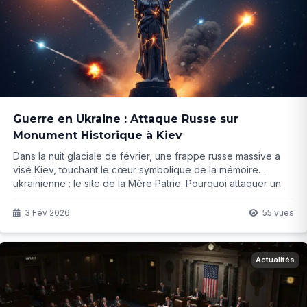
Guerre en Ukraine : Attaque Russe sur
Monument Historique à Kiev
Dans la nuit glaciale de février, une frappe russe massive a
visé Kiev, touchant le cœur symbolique de la mémoire
ukrainienne : le site de la Mère Patrie. Pourquoi attaquer un
monument à la victoire sur le nazisme ? La réponse révèle
une guerre bien plus profonde que les fronts militaires...
3 Fév 2026
55 vues
Actualités