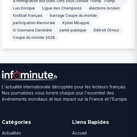
d'immigration aux États-Unis sous Donald Trump. Trump
Luis Enrique
Ligue des Champions
élections locales
football français
barrage Coupe du monde
participation électorale
Kylian Mbappé
O Ousmane Dembélé
santé publique
Détroit Ormuz
Coupe du monde 2026
L'actualité internationale décryptée pour les lecteurs français.
Nos journalistes vous livrent chaque jour l'essentiel des
événements mondiaux et leur impact sur la France et l'Europe.
Catégories
Liens Rapides
Actualités
Accueil