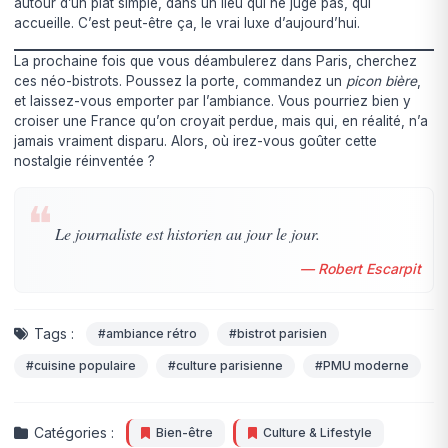
autour d’un plat simple, dans un lieu qui ne juge pas, qui
accueille. C’est peut-être ça, le vrai luxe d’aujourd’hui.
La prochaine fois que vous déambulerez dans Paris, cherchez
ces néo-bistrots. Poussez la porte, commandez un
picon bière
,
et laissez-vous emporter par l’ambiance. Vous pourriez bien y
croiser une France qu’on croyait perdue, mais qui, en réalité, n’a
jamais vraiment disparu. Alors, où irez-vous goûter cette
nostalgie réinventée ?
❝
Le journaliste est historien au jour le jour.
— Robert Escarpit
Tags :
#ambiance rétro
#bistrot parisien
#cuisine populaire
#culture parisienne
#PMU moderne
Catégories :
Bien-être
Culture & Lifestyle