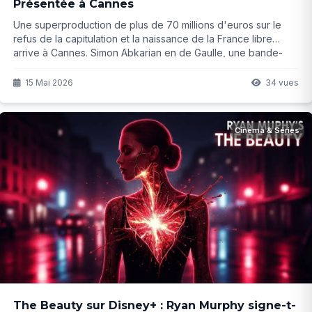
Présentée à Cannes
Une superproduction de plus de 70 millions d'euros sur le
refus de la capitulation et la naissance de la France libre
arrive à Cannes. Simon Abkarian en de Gaulle, une bande-
annonce qui marque les esprits... Qui aurait imaginé une telle
ambition pour ce moment charnière de notre histoire ?
15 Mai 2026
34 vues
Cinéma & Séries
The Beauty sur Disney+ : Ryan Murphy signe-t-