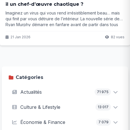
il un chef-d’œuvre chaotique ?
Imaginez un virus qui vous rend irrésistiblement beau… mais
qui finit par vous détruire de l’intérieur. La nouvelle série de
Ryan Murphy démarre en fanfare avant de partir dans tous
les sens. Un carnage visuel fascinant ou un beau gâchis ? La
réponse risque de vous surprendre…
21 Jan 2026
82 vues
Catégories
Actualités
71 975
Culture & Lifestyle
13 017
Économie & Finance
7 079