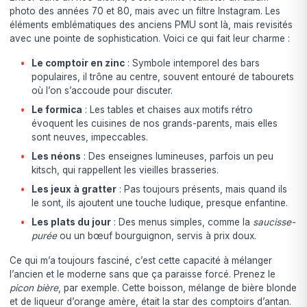
photo des années 70 et 80, mais avec un filtre Instagram. Les
éléments emblématiques des anciens PMU sont là, mais revisités
avec une pointe de sophistication. Voici ce qui fait leur charme :
Le comptoir en zinc
: Symbole intemporel des bars
populaires, il trône au centre, souvent entouré de tabourets
où l’on s’accoude pour discuter.
Le formica
: Les tables et chaises aux motifs rétro
évoquent les cuisines de nos grands-parents, mais elles
sont neuves, impeccables.
Les néons
: Des enseignes lumineuses, parfois un peu
kitsch, qui rappellent les vieilles brasseries.
Les jeux à gratter
: Pas toujours présents, mais quand ils
le sont, ils ajoutent une touche ludique, presque enfantine.
Les plats du jour
: Des menus simples, comme la
saucisse-
purée
ou un bœuf bourguignon, servis à prix doux.
Ce qui m’a toujours fasciné, c’est cette capacité à mélanger
l’ancien et le moderne sans que ça paraisse forcé. Prenez le
picon bière
, par exemple. Cette boisson, mélange de bière blonde
et de liqueur d’orange amère, était la star des comptoirs d’antan.