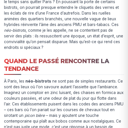
le temps sans quitter Paris ? En poussant la porte de certains
bistrots, on pourrait presque entendre le cliquetis des verres et
les éclats de rire d’une France d’autrefois. Dans les ruelles
animées des quartiers branchés, une nouvelle vague de lieux
hybrides réinvente l’âme des anciens PMU et bars-tabacs. Ces
néo-bistrots
, comme je les appelle, ne se contentent pas de
servir des plats : ils ressuscitent une époque, un état d’esprit, une
convivialité qu’on pensait disparue. Mais qu’est-ce qui rend ces
endroits si spéciaux ?
QUAND LE PASSÉ RENCONTRE LA
TENDANCE
À Paris, les
néo-bistrots
ne sont pas de simples restaurants. Ce
sont des lieux où l’on savoure autant l’assiette que l’ambiance.
Imaginez un comptoir en zinc luisant, des chaises en formica aux
couleurs passées, et une odeur de plat du jour qui flotte dans
l’air. Ces établissements puisent dans les codes des anciens PMU
– ces bars où l’on pariait sur les courses de chevaux tout en
sirotant un
picon bière
– mais y ajoutent une touche
contemporaine qui plaît aux bobos comme aux nostalgiques. Ce
n’est pas juste une mode, c’est une réponse à un besoin de