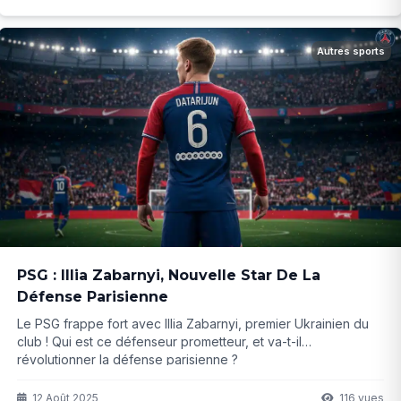
Autres sports
PSG : Illia Zabarnyi, Nouvelle Star De La
Défense Parisienne
Le PSG frappe fort avec Illia Zabarnyi, premier Ukrainien du
club ! Qui est ce défenseur prometteur, et va-t-il
révolutionner la défense parisienne ?
12 Août 2025
116 vues