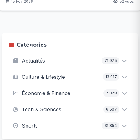
encore les Tricolores ce week-end ?
15 Fév 2026
52 vues
Catégories
Actualités
71 975
Culture & Lifestyle
13 017
Économie & Finance
7 079
Tech & Sciences
6 507
Sports
31 854