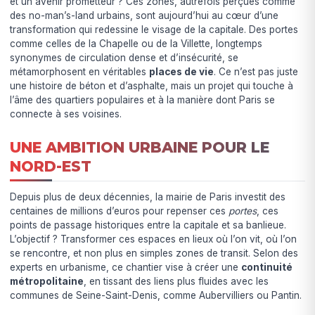
et un avenir prometteur ? Ces zones, autrefois perçues comme
des no-man’s-land urbains, sont aujourd’hui au cœur d’une
transformation qui redessine le visage de la capitale. Des portes
comme celles de la Chapelle ou de la Villette, longtemps
synonymes de circulation dense et d’insécurité, se
métamorphosent en véritables
places de vie
. Ce n’est pas juste
une histoire de béton et d’asphalte, mais un projet qui touche à
l’âme des quartiers populaires et à la manière dont Paris se
connecte à ses voisines.
UNE AMBITION URBAINE POUR LE
NORD-EST
Depuis plus de deux décennies, la mairie de Paris investit des
centaines de millions d’euros pour repenser ces
portes
, ces
points de passage historiques entre la capitale et sa banlieue.
L’objectif ? Transformer ces espaces en lieux où l’on vit, où l’on
se rencontre, et non plus en simples zones de transit. Selon des
experts en urbanisme, ce chantier vise à créer une
continuité
métropolitaine
, en tissant des liens plus fluides avec les
communes de Seine-Saint-Denis, comme Aubervilliers ou Pantin.