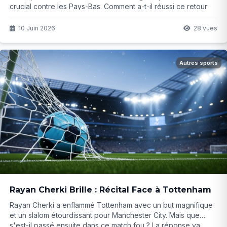
crucial contre les Pays-Bas. Comment a-t-il réussi ce retour
express et quel rôle jouera-t-il au Mondial 2026 ? La réponse
pourrait surprendre...
10 Juin 2026
28 vues
Autres sports
Rayan Cherki Brille : Récital Face à Tottenham
Rayan Cherki a enflammé Tottenham avec un but magnifique
et un slalom étourdissant pour Manchester City. Mais que
s'est-il passé ensuite dans ce match fou ? La réponse va