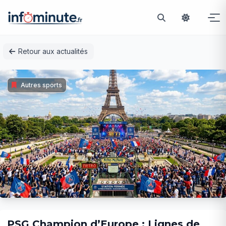
Passer
Retour aux actualités
au
contenu
Autres sports
PSG Champion d’Europe : Lignes de