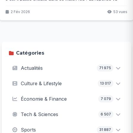
vous surprendre...
2 Fév 2026
53 vues
Catégories
Actualités
71 975
Culture & Lifestyle
13 017
Économie & Finance
7 079
Tech & Sciences
6 507
Sports
31 887