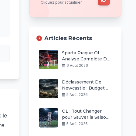
Cliquez pour actualiser
Articles Récents
Sparta Prague OL :
Analyse Complète De
La Défaite Lyonnaise
6 Août 2026
Déclassement De
Newcastle : Budget
Raboté Et Ambitions
5 Août 2026
Revues À La Baisse
OL : Tout Changer
 le
pour Sauver la Saison
Européenne Après
5 Août 2026
re
Prague