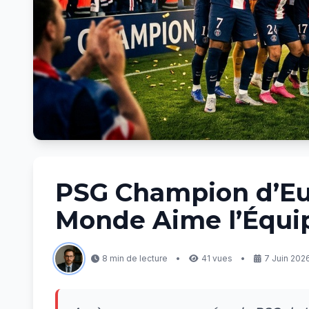
PSG Champion d’Eur
Monde Aime l’Équip
8 min de lecture
•
41 vues
•
7 Juin 202