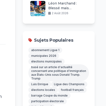
Léon Marchand :
Blessé mais
Ambitieux aux
2 Août 2026
Championnats
d’Europe
Sujets Populaires
abonnement Ligue 1
municipales 2026
élections municipales
basé sur un article d'actualité
concernant une politique d'immigration
aux États-Unis sous Donald Trump.
Trump
Luis Enrique
Ligue des Champions
élections locales
football français
barrage Coupe du monde
n
participation électorale