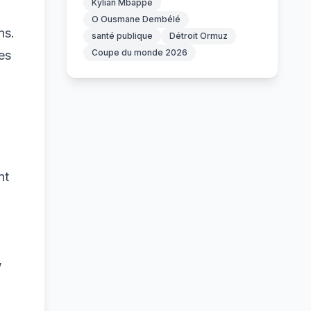
Kylian Mbappé
O Ousmane Dembélé
ns.
santé publique
Détroit Ormuz
Coupe du monde 2026
es
nt
,