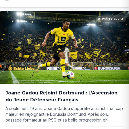
concurrence s'annonce rude...
Autres sports
Joane Gadou Rejoint Dortmund : L’Ascension
du Jeune Défenseur Français
À seulement 19 ans, Joane Gadou s'apprête à franchir un cap
majeur en rejoignant le Borussia Dortmund. Après son
passage formateur au PSG et sa belle progression en
Autriche, ce transfert à près de 20 millions d'euros pourrait