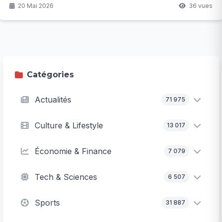
marquer le début d'une grande carrière. Mais quels sont les
20 Mai 2026
36 vues
enjeux réels pour ce jeune Français ?
Catégories
Actualités
71 975
Culture & Lifestyle
13 017
Économie & Finance
7 079
Tech & Sciences
6 507
Sports
31 887