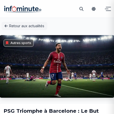
Passer
Retour aux actualités
au
contenu
Autres sports
PSG Triomphe à Barcelone : Le But