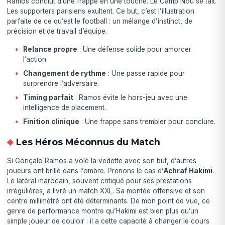
Ramos conclut d’une frappe en une touche. Le Camp Nou se tait.
Les supporters parisiens exultent. Ce but, c’est l’illustration
parfaite de ce qu’est le football : un mélange d’instinct, de
précision et de travail d’équipe.
Relance propre
: Une défense solide pour amorcer
l’action.
Changement de rythme
: Une passe rapide pour
surprendre l’adversaire.
Timing parfait
: Ramos évite le hors-jeu avec une
intelligence de placement.
Finition clinique
: Une frappe sans trembler pour conclure.
Les Héros Méconnus du Match
Si Gonçalo Ramos a volé la vedette avec son but, d’autres
joueurs ont brillé dans l’ombre. Prenons le cas d’
Achraf Hakimi
.
Le latéral marocain, souvent critiqué pour ses prestations
irrégulières, a livré un match XXL. Sa montée offensive et son
centre millimétré ont été déterminants. De mon point de vue, ce
genre de performance montre qu’Hakimi est bien plus qu’un
simple joueur de couloir : il a cette capacité à changer le cours