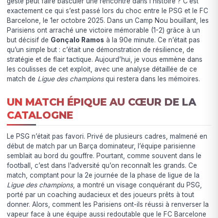
geste peut faire basculer une rencontre dans l’histoire ? C’est
exactement ce qui s’est passé lors du choc entre le PSG et le FC
Barcelone, le 1er octobre 2025. Dans un Camp Nou bouillant, les
Parisiens ont arraché une victoire mémorable (1-2) grâce à un
but décisif de
Gonçalo Ramos
à la 90e minute. Ce n’était pas
qu’un simple but : c’était une démonstration de résilience, de
stratégie et de flair tactique. Aujourd’hui, je vous emmène dans
les coulisses de cet exploit, avec une analyse détaillée de ce
match de
Ligue des champions
qui restera dans les mémoires.
UN MATCH ÉPIQUE AU CŒUR DE LA
CATALOGNE
Le PSG n’était pas favori. Privé de plusieurs cadres, malmené en
début de match par un Barça dominateur, l’équipe parisienne
semblait au bord du gouffre. Pourtant, comme souvent dans le
football, c’est dans l’adversité qu’on reconnaît les grands. Ce
match, comptant pour la 2e journée de la phase de ligue de la
Ligue des champions
, a montré un visage conquérant du PSG,
porté par un coaching audacieux et des joueurs prêts à tout
donner. Alors, comment les Parisiens ont-ils réussi à renverser la
vapeur face à une équipe aussi redoutable que le FC Barcelone