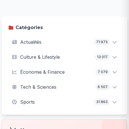
Catégories
Actualités
71 975
Culture & Lifestyle
13 017
Économie & Finance
7 079
Tech & Sciences
6 507
Sports
31 863