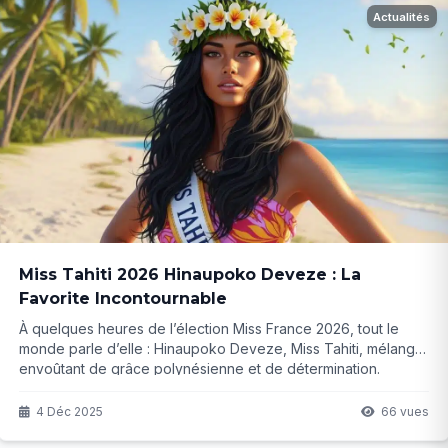
Actualités
Miss Tahiti 2026 Hinaupoko Deveze : La
Favorite Incontournable
À quelques heures de l’élection Miss France 2026, tout le
monde parle d’elle : Hinaupoko Deveze, Miss Tahiti, mélange
envoûtant de grâce polynésienne et de détermination.
Favorite des bookmakers, elle porte aussi une cause lourde
de sens… mais deux polémiques pourraient-elles tout faire
4 Déc 2025
66 vues
basculer ?