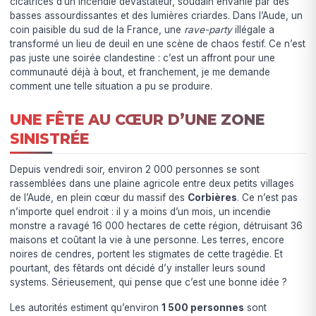
cicatrices d’un incendie dévastateur, soudain envahie par des
basses assourdissantes et des lumières criardes. Dans l’Aude, un
coin paisible du sud de la France, une
rave-party
illégale a
transformé un lieu de deuil en une scène de chaos festif. Ce n’est
pas juste une soirée clandestine : c’est un affront pour une
communauté déjà à bout, et franchement, je me demande
comment une telle situation a pu se produire.
UNE FÊTE AU CŒUR D’UNE ZONE
SINISTRÉE
Depuis vendredi soir, environ 2 000 personnes se sont
rassemblées dans une plaine agricole entre deux petits villages
de l’Aude, en plein cœur du massif des
Corbières
. Ce n’est pas
n’importe quel endroit : il y a moins d’un mois, un incendie
monstre a ravagé 16 000 hectares de cette région, détruisant 36
maisons et coûtant la vie à une personne. Les terres, encore
noires de cendres, portent les stigmates de cette tragédie. Et
pourtant, des fêtards ont décidé d’y installer leurs sound
systems. Sérieusement, qui pense que c’est une bonne idée ?
Les autorités estiment qu’environ
1 500 personnes
sont