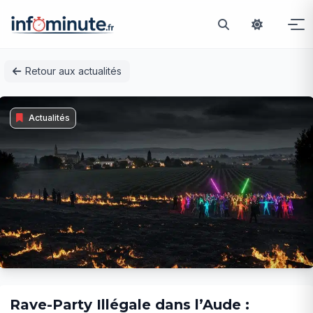
Passer
Retour aux actualités
au
contenu
Actualités
Rave-Party Illégale dans l’Aude :