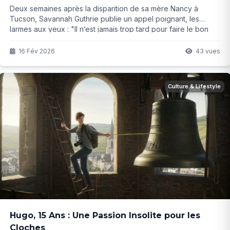
Deux semaines après la disparition de sa mère Nancy à
Tucson, Savannah Guthrie publie un appel poignant, les
larmes aux yeux : "Il n’est jamais trop tard pour faire le bon
choix". L’espoir vacille mais tient bon… Que cache vraiment
cette affaire ?
16 Fév 2026
43 vues
Culture & Lifestyle
Hugo, 15 Ans : Une Passion Insolite pour les
Cloches