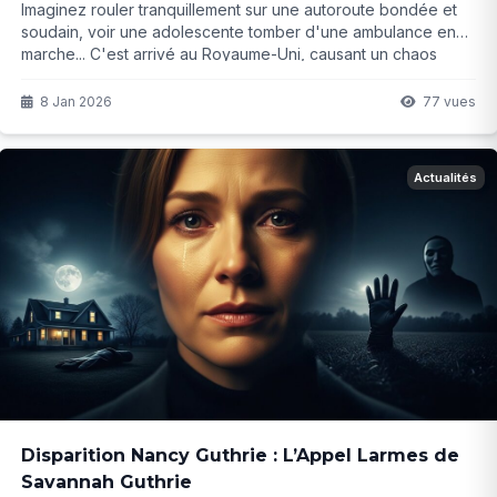
Imaginez rouler tranquillement sur une autoroute bondée et
soudain, voir une adolescente tomber d'une ambulance en
marche... C'est arrivé au Royaume-Uni, causant un chaos
total. Elle s'en sort avec des blessures légères, mais les
circonstances restent floues. Que cachent vraiment les portes
8 Jan 2026
77 vues
arrière de ce véhicule d'urgence ?
Actualités
Disparition Nancy Guthrie : L’Appel Larmes de
Savannah Guthrie