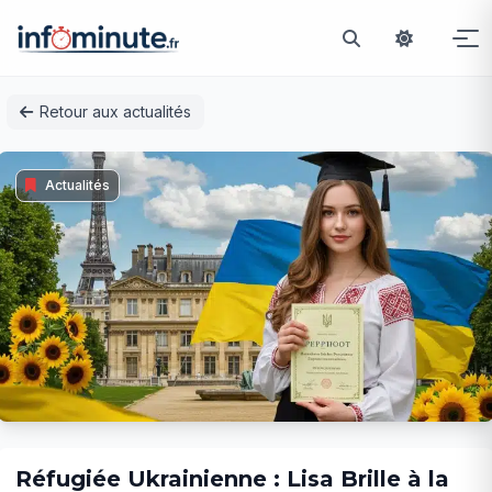
Passer
Retour aux actualités
au
contenu
Actualités
Réfugiée Ukrainienne : Lisa Brille à la