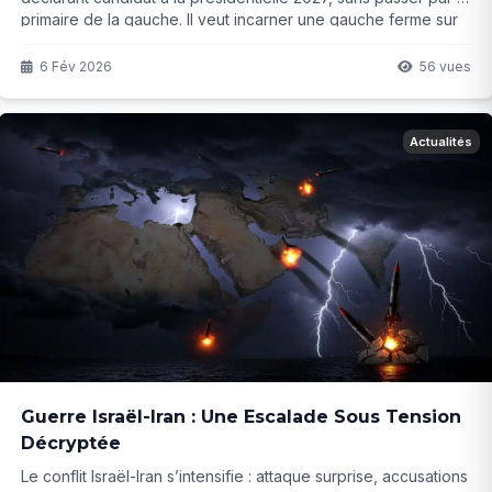
primaire de la gauche. Il veut incarner une gauche ferme sur
ses valeurs... mais cela changera-t-il vraiment la donne face
au RN ?
6 Fév 2026
56 vues
Actualités
Guerre Israël-Iran : Une Escalade Sous Tension
Décryptée
Le conflit Israël-Iran s’intensifie : attaque surprise, accusations