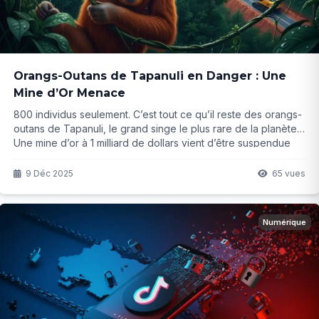
Orangs-Outans de Tapanuli en Danger : Une
Mine d’Or Menace
800 individus seulement. C’est tout ce qu’il reste des orangs-
outans de Tapanuli, le grand singe le plus rare de la planète.
Une mine d’or à 1 milliard de dollars vient d’être suspendue
en Indonésie après avoir menacé leur dernier refuge.
Victoire définitive ou simple répit ? La suite va vous
9 Déc 2025
65 vues
surprendre…
Numérique