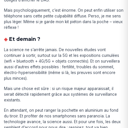
obligés d’afficher le DAS.
Mais psychologiquement, c’est énorme. On peut enfin utiliser son
téléphone sans cette petite culpabilité diffuse. Perso, je me sens
plus léger. Même si je garde mon kit piéton dans la poche – vieux
réflexe !
Et demain ?
La science ne s’arrête jamais. De nouvelles études vont
continuer à sortir, surtout sur la 5G et les expositions cumulées
(wifi + bluetooth + 4G/5G + objets connectés). Et on surveillera
aussi d’autres effets possibles : fertilité, troubles du sommeil,
électro-hypersensibilité (même si là, les preuves sont encore
plus minces).
Mais une chose est sûre : si un risque majeur apparaissait, il
serait détecté rapidement grâce aux systèmes de surveillance
existants.
En attendant, on peut ranger la pochette en aluminium au fond
du tiroir. Et profiter de nos smartphones sans paranoïa. La
technologie avance, la science aussi. Et pour une fois, les deux
semblent d’accord pour nous dire : respirez, tout va bien.