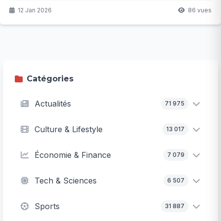
s’inquiètent-elles autant ? La suite pourrait vous surprendre.
12 Jan 2026
86 vues
Catégories
Actualités
71 975
Culture & Lifestyle
13 017
Économie & Finance
7 079
Tech & Sciences
6 507
Sports
31 887