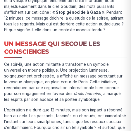
et la vasque olympique, emblème de l’unité mondiale, flotte
majestueusement dans le ciel. Soudain, des mots puissants
s’affichent sur cet icône :
« Stop génocide à Gaza »
. Pendant
12 minutes, ce message déchire la quiétude de la soirée, attirant
tous les regards. Mais qui est derrière cette action audacieuse ?
Et que signifie-t-elle dans un contexte mondial tendu ?
UN MESSAGE QUI SECOUE LES
CONSCIENCES
Ce soir-là, une action militante a transformé un symbole
universel en tribune politique. Une projection lumineuse,
soigneusement orchestrée, a affiché un message percutant sur
la vasque olympique, en plein cœur de Paris. Cette initiative,
revendiquée par une organisation internationale bien connue
pour son engagement en faveur des
droits humains
, a marqué
les esprits par son audace et sa portée symbolique.
L’opération n’a duré que 12 minutes, mais son impact a résonné
bien au-delà. Les passants, fascinés ou choqués, ont immortalisé
l’instant sur leurs smartphones, tandis que les réseaux sociaux
s’enflammaient. Pourquoi choisir un tel symbole ? Et surtout, que