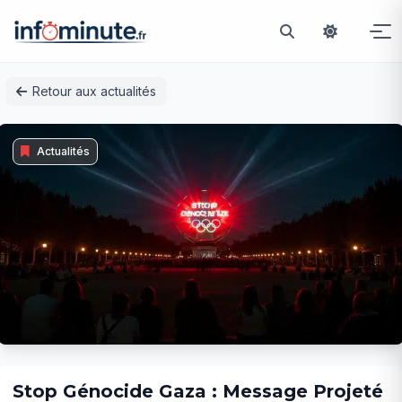
Passer
Retour aux actualités
au
contenu
Actualités
Stop Génocide Gaza : Message Projeté