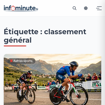
Passer
au
Étiquette :
classement
contenu
général
Autres sports