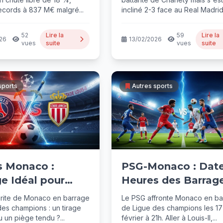
ds
Possible ?
ecords à 837 M€ malgré...
incliné 2-3 face au Real Madrid.
52
Lire la
59
Lire la
26
13/02/2026
vues
suite
vues
suite
sports
Autres sports
s Monaco :
PSG-Monaco : Date
e Idéal pour
Heures des Barrag
er Paris ?
Ligue des Champi
rite de Monaco en barrage
Le PSG affronte Monaco en ba
es champions : un tirage
de Ligue des champions les 17
 un piège tendu ?...
février à 21h. Aller à Louis-II,...