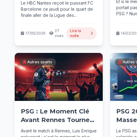
Quart de Ligue des
Et si le m
Le HBC Nantes reçoit le puissant FC
Footba
portait pa
Champions Handball
Barcelone ce jeudi pour le quart de
PSG ? Nuno
finale aller de la Ligue des...
27
Lire la
17/05/2026
14/02/20
vues
suite
Autres sports
Autres 
PSG : Le Moment Clé
PSG 2
Avant Rennes Tourne
Masse 
Mal
Baiss
Avant le match à Rennes, Luis Enrique
Le PSG ass
prévenait : c'est le moment le plus
salariale 