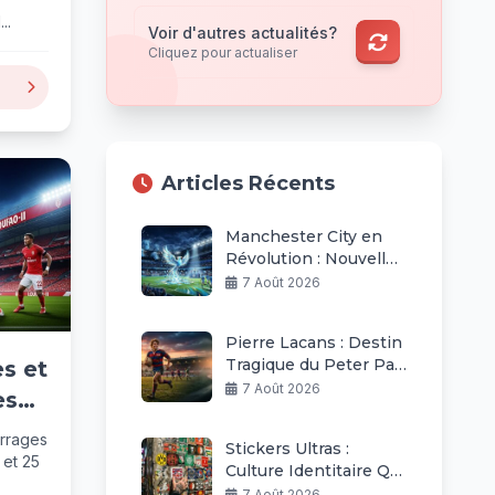
..
Voir d'autres actualités?
Cliquez pour actualiser
Articles Récents
Manchester City en
Révolution : Nouvelle
Ère Après Guardiola
7 Août 2026
Pierre Lacans : Destin
Tragique du Peter Pan
s et
du Rugby Béziers
7 Août 2026
es
ons
rrages
Stickers Ultras :
 et 25
Culture Identitaire Qui
Explose Dans Le Foot
7 Août 2026