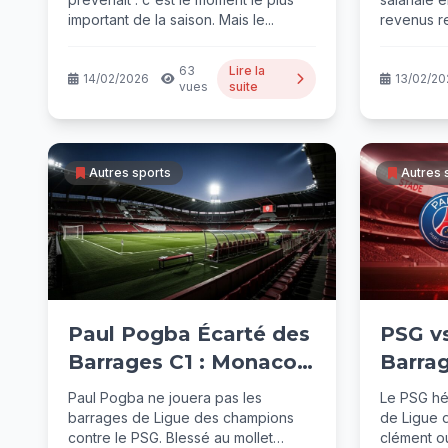
Recor
important de la saison. Mais le...
revenus r
63
Lire la
14/02/2026
13/02/20
vues
suite
Autres sports
Autres 
Paul Pogba Écarté des
PSG v
Barrages C1 : Monaco
Barrag
Sans Lui Face au PSG
Relanc
Paul Pogba ne jouera pas les
Le PSG hé
barrages de Ligue des champions
de Ligue d
contre le PSG. Blessé au mollet
clément ou