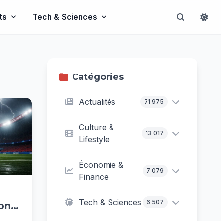
ts
Tech & Sciences
Catégories
Actualités
71 975
Culture &
13 017
Lifestyle
Économie &
7 079
Finance
Tech & Sciences
6 507
ion