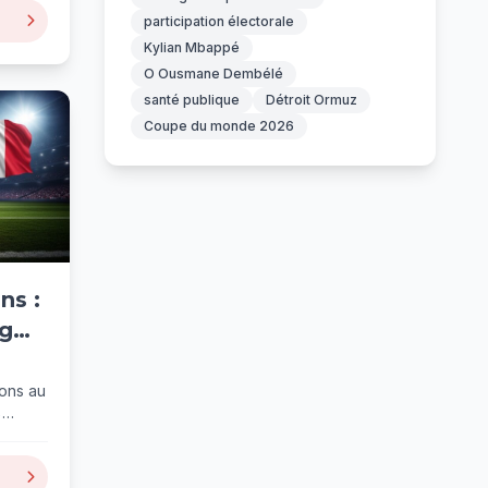
participation électorale
Kylian Mbappé
O Ousmane Dembélé
santé publique
Détroit Ormuz
Coupe du monde 2026
ns :
g
ons au
%