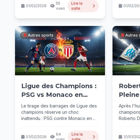
55
Lire la
01/02/2026
01/02/20
vues
suite
Autres sports
Autres 
Ligue des Champions :
Rober
PSG vs Monaco en
Plein
Barrages Explosifs
Le tirage des barrages de Ligue des
Après l'hu
champions réserve un choc
champions
inattendu : PSG contre Monaco en
Roberto D
aller-retour ! Le...
rester lon
64
Lire la
01/02/2026
31/01/20
vues
suite