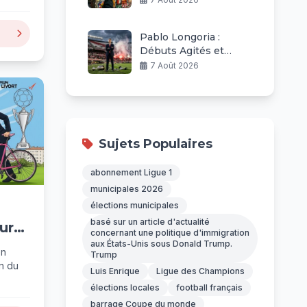
Pablo Longoria :
Débuts Agités et
Défis à River Plate
7 Août 2026
Sujets Populaires
abonnement Ligue 1
municipales 2026
élections municipales
à
basé sur un article d'actualité
ur
concernant une politique d'immigration
aux États-Unis sous Donald Trump.
en
Trump
in du
Luis Enrique
Ligue des Champions
élections locales
football français
barrage Coupe du monde