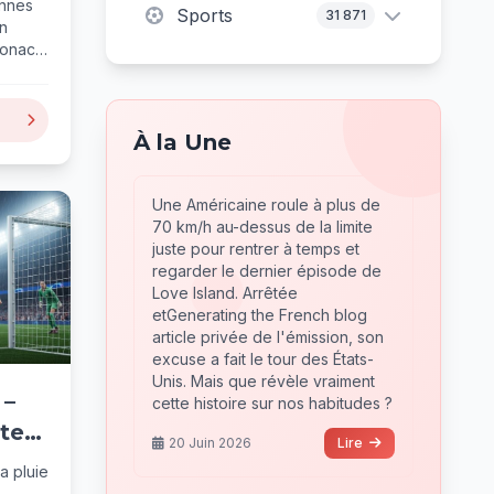
ennes
Sports
31 871
en
Monaco.
..
À la Une
Une Américaine roule à plus de
70 km/h au-dessus de la limite
juste pour rentrer à temps et
regarder le dernier épisode de
Love Island. Arrêtée
etGenerating the French blog
article privée de l'émission, son
excuse a fait le tour des États-
Unis. Mais que révèle vraiment
 –
cette histoire sur nos habitudes ?
ite
20 Juin 2026
Lire
a pluie