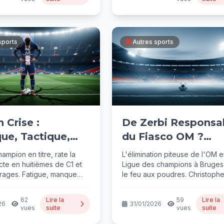
sports
Autres sports
 Crise :
De Zerbi Responsa
ue, Tactique,
du Fiasco OM ?
, le Vrai
Analyse Critique
ampion en titre, rate la
L'élimination piteuse de l'OM 
ème ?
ecte en huitièmes de C1 et
Ligue des champions à Bruges
rrages. Fatigue, manque
le feu aux poudres. Christoph
Dugarry charge sans...
62
Lire la
59
Lire la
26
31/01/2026
vues
suite
vues
suite