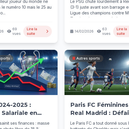
eilleur joueur du monde ne
Le PSG chute lourdement à R
ll Mondial
s le numéro 10 mais le 25 au
(3-1) juste avant son barrage 
...
Ligue des champions contre 
Tensions internes, maladresses.
69
Lire la
63
Lire la
26
14/02/2026
vues
suite
vues
suite
sports
Autres sports
024-2025 :
Paris FC Féminines
Salariale en
Real Madrid : Défa
e, Revenus
2-3, Tout Reste
ainit ses finances : masse
Le Paris FC a tout donné sous l
en chute libre de 18 %,
battante de Charléty mais s'est