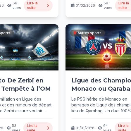
68
Lire la
58
Lire la
26
01/02/2026
vues
suite
vues
suite
sports
Autres sports
to De Zerbi en
Ligue des Champio
e Tempête à l’OM
Monaco ou Qaraba
pour le PSG ?
miliation en Ligue des
Le PSG hérite de Monaco en
 et des rumeurs de départ,
barrages de Ligue des champi
e Zerbi assure vouloir
lieu de Qarabag. Un duel 100
gtemps à l'OM....
français explosif...
53
Lire la
64
Lire la
26
31/01/2026
vues
suite
vues
suite