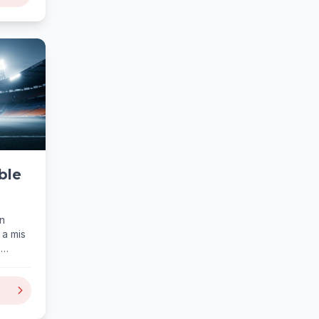
ble
en
 a mis
e