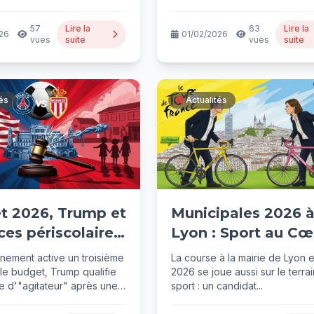
57
Lire la
63
Lire la
26
01/02/2026
vues
suite
vues
suite
tés
Actualités
t 2026, Trump et
Municipales 2026 
ces périscolaires
Lyon : Sport au Cœ
 brûlante du jour
de la Campagne
nement active un troisième
La course à la mairie de Lyon 
le budget, Trump qualifie
2026 se joue aussi sur le terra
e d'"agitateur" après une
sport : un candidat...
tragique, deux animatrices...