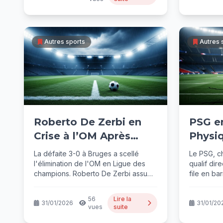
Autres sports
Autres 
Roberto De Zerbi en
PSG en
Crise à l’OM Après
Physiq
l’Humiliation en Ligue
Mental
La défaite 3-0 à Bruges a scellé
Le PSG, ch
des Champions
Probl
l'élimination de l'OM en Ligue des
qualif dir
champions. Roberto De Zerbi assume
file en ba
sa part...
de...
56
Lire la
31/01/2026
31/01/20
vues
suite