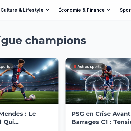
Culture & Lifestyle
Économie & Finance
Spor
ligue champions
sports
Autres sports
Mendes : Le
PSG en Crise Avant
l Qui
Barrages C1 : Tens
tionne le
et Failles