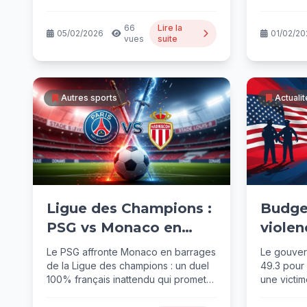
depuis décembre, le...
66
Lire la
05/02/2026
01/02/20
vues
suite
Autres sports
Actuali
Ligue des Champions :
Budge
PSG vs Monaco en
violen
Barrages Explosifs
: actu
Le PSG affronte Monaco en barrages
Le gouver
de la Ligue des champions : un duel
49.3 pour 
100% français inattendu qui promet
une victim
du...
fusillade 