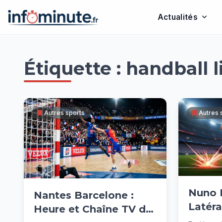
Actualités
Passer
au
Étiquette :
handball 
contenu
Autres sports
Autres 
Nuno 
Nantes Barcelone :
Latéra
Heure et Chaîne TV du
Révolu