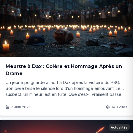
Meurtre à Dax : Colère et Hommage Après un
Drame
Un jeune poignardé à mort à Dax après la victoire du PSG.
Son père brise le silence lors d’un hommage émouvant. Le
suspect, un mineur, est en fuite. Que s’est-il vraiment passé
ce soir-là ?
7 Juin 2025
143 vues
Actualités