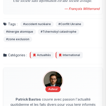
Une société sans information est une société aveugle.
— François Mitterrand
Tags :
#accident nucléaire
#Conflit Ukraine
#énergie atomique
#Tchernobyl catastrophe
#zone exclusion
Catégories :
Actualités
International
Auteur
Patrick Bastos
couvre avec passion l'actualité
quotidienne et les faits divers pour vous tenir informés