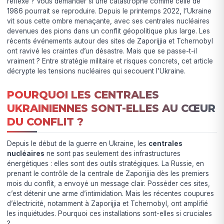
réflexe ? Vous demander si une catastrophe comme celle de
1986 pourrait se reproduire. Depuis le printemps 2022, l’Ukraine
vit sous cette ombre menaçante, avec ses centrales nucléaires
devenues des pions dans un conflit géopolitique plus large. Les
récents événements autour des sites de Zaporijjia et Tchernobyl
ont ravivé les craintes d’un désastre. Mais que se passe-t-il
vraiment ? Entre stratégie militaire et risques concrets, cet article
décrypte les tensions nucléaires qui secouent l’Ukraine.
POURQUOI LES CENTRALES
UKRAINIENNES SONT-ELLES AU CŒUR
DU CONFLIT ?
Depuis le début de la guerre en Ukraine, les
centrales
nucléaires
ne sont pas seulement des infrastructures
énergétiques : elles sont des outils stratégiques. La Russie, en
prenant le contrôle de la centrale de Zaporijjia dès les premiers
mois du conflit, a envoyé un message clair. Posséder ces sites,
c’est détenir une arme d’intimidation. Mais les récentes coupures
d’électricité, notamment à Zaporijjia et Tchernobyl, ont amplifié
les inquiétudes. Pourquoi ces installations sont-elles si cruciales
?