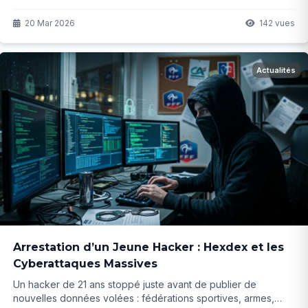
dirigeants. Sur fond de Papaoutai de Stromae, ils glorifient
l'émir et son fils. Simple coïncidence ou stratégie bien rodée
20 Mar 2026
142 vues
? La réponse pourrait surprendre...
Actualités
Arrestation d’un Jeune Hacker : Hexdex et les
Cyberattaques Massives
Un hacker de 21 ans stoppé juste avant de publier de
nouvelles données volées : fédérations sportives, armes,