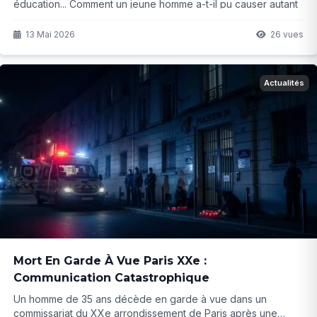
éducation... Comment un jeune homme a-t-il pu causer autant
de dégâts ? L'affaire révèle des failles béantes dans nos
systèmes.
13 Mai 2026
26 vues
Actualités
Mort En Garde À Vue Paris XXe :
Communication Catastrophique
Un homme de 35 ans décède en garde à vue dans un
commissariat du XXe arrondissement de Paris après une