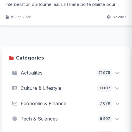
interpellation qui tourne mal. La famille porte plainte pour
violences volontaires et fustige une communication judiciaire
jugée désastreuse. Mais que cache vraiment cette affaire qui
19 Jan 2026
62 vues
secoue la capitale ?
Catégories
Actualités
71 975
Culture & Lifestyle
13 017
Économie & Finance
7 079
Tech & Sciences
6 507