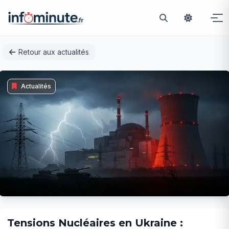
Passer
Retour aux actualités
au
contenu
Actualités
Tensions Nucléaires en Ukraine :