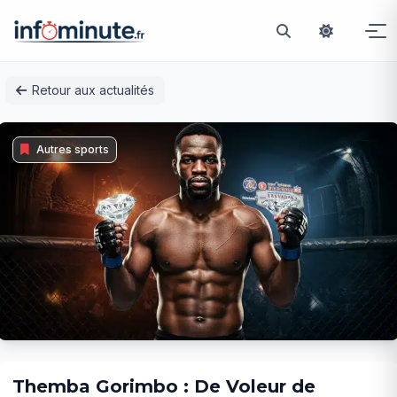
Passer
Retour aux actualités
au
contenu
Autres sports
Themba Gorimbo : De Voleur de