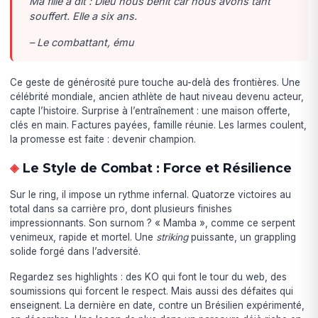
Ma fille a dit : Dieu nous bénit car nous avons tant
souffert. Elle a six ans.
– Le combattant, ému
Ce geste de générosité pure touche au-delà des frontières. Une
célébrité mondiale, ancien athlète de haut niveau devenu acteur,
capte l’histoire. Surprise à l’entraînement : une maison offerte,
clés en main. Factures payées, famille réunie. Les larmes coulent,
la promesse est faite : devenir champion.
Le Style de Combat : Force et Résilience
Sur le ring, il impose un rythme infernal. Quatorze victoires au
total dans sa carrière pro, dont plusieurs finishes
impressionnants. Son surnom ? « Mamba », comme ce serpent
venimeux, rapide et mortel. Une
striking
puissante, un grappling
solide forgé dans l’adversité.
Regardez ses highlights : des KO qui font le tour du web, des
soumissions qui forcent le respect. Mais aussi des défaites qui
enseignent. La dernière en date, contre un Brésilien expérimenté,