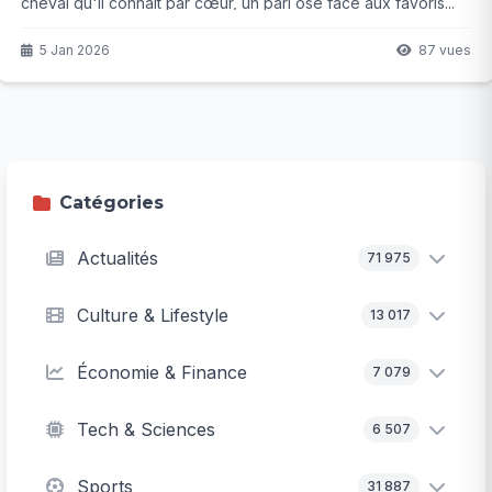
cheval qu'il connaît par cœur, un pari osé face aux favoris...
Va-t-il créer la surprise ou tout perdre en un tour de piste ?
5 Jan 2026
87 vues
Catégories
Actualités
71 975
Culture & Lifestyle
13 017
Économie & Finance
7 079
Tech & Sciences
6 507
Sports
31 887