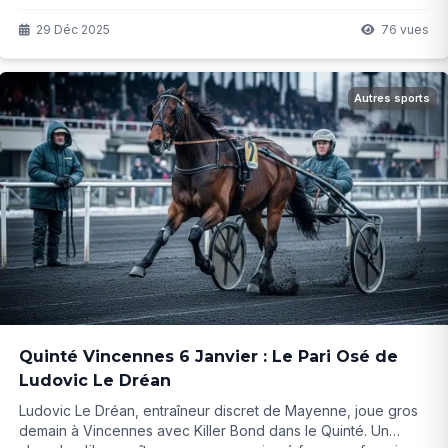
qu'est-ce qui rend cette comparaison si troublante ? Et
surtout, est-ce le début d'une dynastie parisienne ?
29 Déc 2025
76 vues
Autres sports
Quinté Vincennes 6 Janvier : Le Pari Osé de
Ludovic Le Dréan
Ludovic Le Dréan, entraîneur discret de Mayenne, joue gros
demain à Vincennes avec Killer Bond dans le Quinté. Un