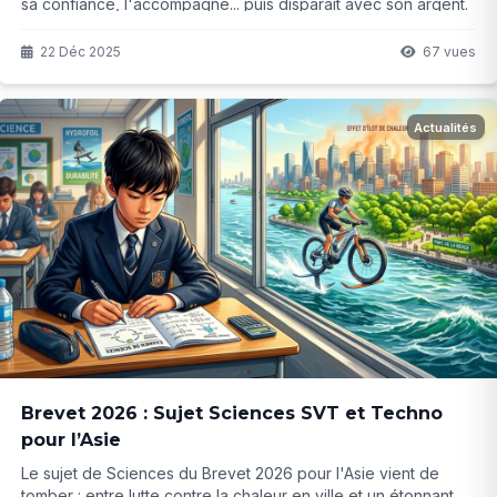
sa confiance, l'accompagne... puis disparaît avec son argent.
Cette escroquerie odieuse s'est produite récemment en
Catalogne. Comment a-t-elle osé ? Et surtout, comment éviter
22 Déc 2025
67 vues
que cela arrive à nos proches ?
Actualités
Brevet 2026 : Sujet Sciences SVT et Techno
pour l’Asie
Le sujet de Sciences du Brevet 2026 pour l'Asie vient de
tomber : entre lutte contre la chaleur en ville et un étonnant