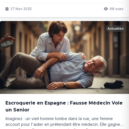
d’attaques en octobre, menace d’effondrement de l’Autorité
palestinienne… Et si c’était le début d’un vrai tournant ?
27 Nov 2025
68 vues
Actualités
Escroquerie en Espagne : Fausse Médecin Vole
un Senior
Imaginez : un vieil homme tombe dans la rue, une femme
accourt pour l'aider en prétendant être médecin. Elle gagne