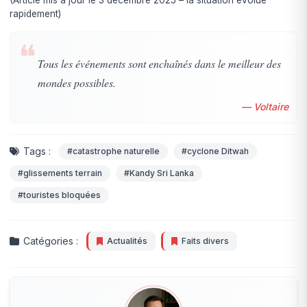
(Article mis à jour le 3 décembre 2025 – la situation évolue
rapidement)
❝
Tous les événements sont enchaînés dans le meilleur des
mondes possibles.
— Voltaire
Tags :
#catastrophe naturelle
#cyclone Ditwah
#glissements terrain
#Kandy Sri Lanka
#touristes bloquées
Catégories :
Actualités
Faits divers