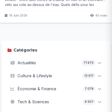
vélo qui vole au-dessus de l'eau. Quels défis pour les
collégiens et quelles leçons pour demain ? La réponse
pourrait bien vous surprendre...
19 Juin 2026
40 vues
Catégories
Actualités
71 975
Culture & Lifestyle
13 017
Économie & Finance
7 079
Tech & Sciences
6 507