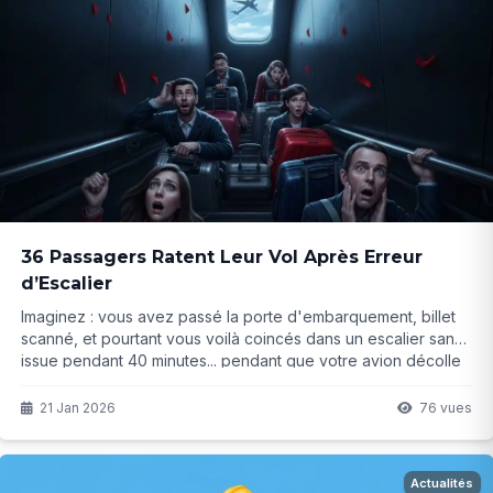
36 Passagers Ratent Leur Vol Après Erreur
d’Escalier
Imaginez : vous avez passé la porte d'embarquement, billet
scanné, et pourtant vous voilà coincés dans un escalier sans
issue pendant 40 minutes... pendant que votre avion décolle
sans vous. Ce cauchemar est arrivé à 36 personnes. Que
s'est-il vraiment passé ?
21 Jan 2026
76 vues
Actualités