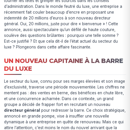
tourner les têtes et grimper les sourcils dans les conseils
d’administration. Dans le monde feutré du luxe, une entreprise a
récemment fait couler beaucoup d’encre en proposant une
indemnité de 20 millions d’euros à son nouveau directeur
général. Oui, 20 millions, juste pour dire « bienvenue » ! Cette
annonce, aussi spectaculaire qu’un défilé de haute couture,
soulève des questions brûlantes : pourquoi une telle somme ?
Est-ce justifié ? Et que cela dit-il de l’état actuel du secteur du
luxe ? Plongeons dans cette affaire fascinante.
UN NOUVEAU CAPITAINE À LA BARRE
DU LUXE
Le secteur du luxe, connu pour ses marges élevées et son image
d’exclusivité, traverse une période mouvementée. Les chiffres ne
mentent pas : des ventes en berne, des bénéfices en chute libre,
et une concurrence acharnée. Dans ce contexte, un grand
groupe a décidé de frapper fort en recrutant un nouveau
directeur général
pour redresser la barre. Ce choix stratégique,
annoncé en grande pompe, vise à insuffler une nouvelle
dynamique à une entreprise en quête de renouveau. Mais ce qui
attire l’attention, c’est moins le nom du nouvel arrivant que la