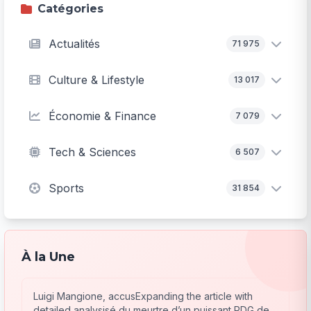
Catégories
Actualités
71 975
Culture & Lifestyle
13 017
Économie & Finance
7 079
Tech & Sciences
6 507
Sports
31 854
À la Une
Luigi Mangione, accusExpanding the article with
detailed analysisé du meurtre d’un puissant PDG de