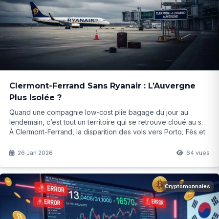
Clermont-Ferrand Sans Ryanair : L’Auvergne
Plus Isolée ?
Quand une compagnie low-cost plie bagage du jour au
lendemain, c’est tout un territoire qui se retrouve cloué au sol.
À Clermont-Ferrand, la disparition des vols vers Porto, Fès et
Londres laisse les Auvergnats désemparés. Comment sortir
de cette spirale d’isolement ? La réponse pourrait bien être
26 Jan 2026
64 vues
plus compliquée qu’on ne le pense...
Cryptomonnaies