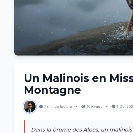
Un Malinois en Mis
Montagne
7 min de lecture
•
109 vues
•
4 Oct 202
Dans la brume des Alpes, un malinois 