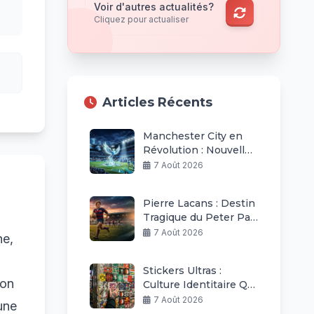
Voir d'autres actualités?
Cliquez pour actualiser
Articles Récents
Manchester City en
Révolution : Nouvelle
Ère Après Guardiola
7 Août 2026
Pierre Lacans : Destin
Tragique du Peter Pan
du Rugby Béziers
7 Août 2026
ne,
Stickers Ultras :
ion
Culture Identitaire Qui
Explose Dans Le Foot
7 Août 2026
une