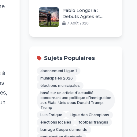
me
Pablo Longoria :
Débuts Agités et
Défis à River Plate
7 Août 2026
Sujets Populaires
abonnement Ligue 1
s à
municipales 2026
ns
élections municipales
es,
basé sur un article d'actualité
concernant une politique d'immigration
 un
aux États-Unis sous Donald Trump.
Trump
Luis Enrique
Ligue des Champions
élections locales
football français
barrage Coupe du monde
participation électorale