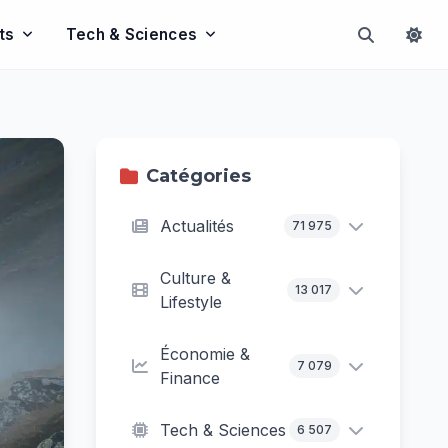
ts
Tech & Sciences
Catégories
Actualités
71 975
Culture &
13 017
Lifestyle
Économie &
7 079
Finance
Tech & Sciences
6 507