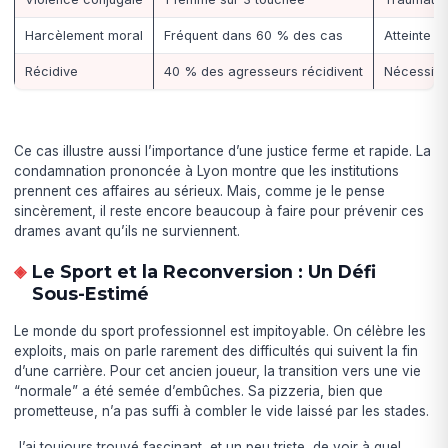
Harcèlement moral
Fréquent dans 60 % des cas
Atteinte à
Récidive
40 % des agresseurs récidivent
Nécessité
Ce cas illustre aussi l’importance d’une justice ferme et rapide. La
condamnation prononcée à Lyon montre que les institutions
prennent ces affaires au sérieux. Mais, comme je le pense
sincèrement, il reste encore beaucoup à faire pour prévenir ces
drames avant qu’ils ne surviennent.
Le Sport et la Reconversion : Un Défi
Sous-Estimé
Le monde du sport professionnel est impitoyable. On célèbre les
exploits, mais on parle rarement des difficultés qui suivent la fin
d’une carrière. Pour cet ancien joueur, la transition vers une vie
“normale” a été semée d’embûches. Sa pizzeria, bien que
prometteuse, n’a pas suffi à combler le vide laissé par les stades.
J’ai toujours trouvé fascinant, et un peu triste, de voir à quel