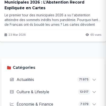
Municipales 2026 : L’Abstention Record
Expliquée en Cartes
Le premier tour des municipales 2026 a vu l'abstention
atteindre des sommets inédits hors pandémie. Pourquoi tant
de Français ont-ils boudé les urnes ? Les cartes dévoilent
des disparités stupéfiantes entre villes et villages, mais la
vraie surprise se cache peut-être ailleurs...
23 Mar 2026
65 vues
Catégories
Actualités
71 975
Culture & Lifestyle
13 017
Économie & Finance
7 079