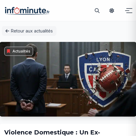
Passer
Retour aux actualités
au
contenu
Actualités
Violence Domestique : Un Ex-