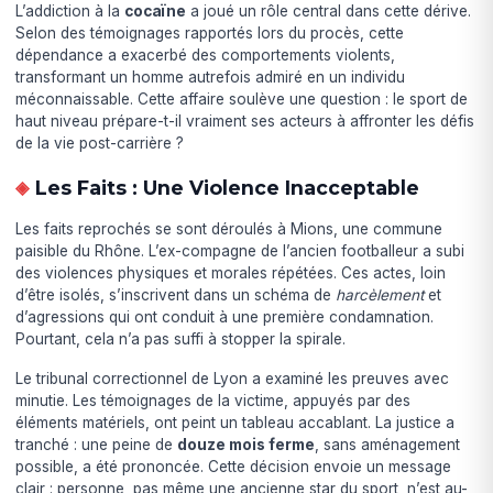
L’addiction à la
cocaïne
a joué un rôle central dans cette dérive.
Selon des témoignages rapportés lors du procès, cette
dépendance a exacerbé des comportements violents,
transformant un homme autrefois admiré en un individu
méconnaissable. Cette affaire soulève une question : le sport de
haut niveau prépare-t-il vraiment ses acteurs à affronter les défis
de la vie post-carrière ?
Les Faits : Une Violence Inacceptable
Les faits reprochés se sont déroulés à Mions, une commune
paisible du Rhône. L’ex-compagne de l’ancien footballeur a subi
des violences physiques et morales répétées. Ces actes, loin
d’être isolés, s’inscrivent dans un schéma de
harcèlement
et
d’agressions qui ont conduit à une première condamnation.
Pourtant, cela n’a pas suffi à stopper la spirale.
Le tribunal correctionnel de Lyon a examiné les preuves avec
minutie. Les témoignages de la victime, appuyés par des
éléments matériels, ont peint un tableau accablant. La justice a
tranché : une peine de
douze mois ferme
, sans aménagement
possible, a été prononcée. Cette décision envoie un message
clair : personne, pas même une ancienne star du sport, n’est au-