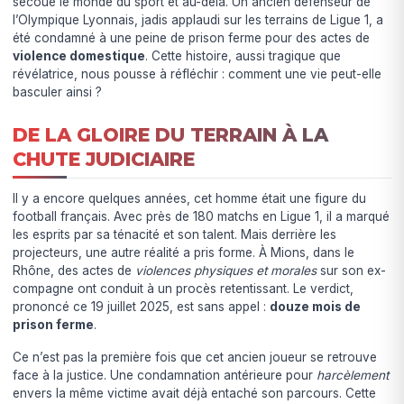
secoué le monde du sport et au-delà. Un ancien défenseur de
l’Olympique Lyonnais, jadis applaudi sur les terrains de Ligue 1, a
été condamné à une peine de prison ferme pour des actes de
violence domestique
. Cette histoire, aussi tragique que
révélatrice, nous pousse à réfléchir : comment une vie peut-elle
basculer ainsi ?
DE LA GLOIRE DU TERRAIN À LA
CHUTE JUDICIAIRE
Il y a encore quelques années, cet homme était une figure du
football français. Avec près de 180 matchs en Ligue 1, il a marqué
les esprits par sa ténacité et son talent. Mais derrière les
projecteurs, une autre réalité a pris forme. À Mions, dans le
Rhône, des actes de
violences physiques et morales
sur son ex-
compagne ont conduit à un procès retentissant. Le verdict,
prononcé ce 19 juillet 2025, est sans appel :
douze mois de
prison ferme
.
Ce n’est pas la première fois que cet ancien joueur se retrouve
face à la justice. Une condamnation antérieure pour
harcèlement
envers la même victime avait déjà entaché son parcours. Cette