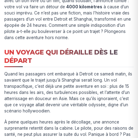
avec un bon livre ou un film, quand soudain, l’annonce tombe :
votre vol va faire un détour de
4000 kilomètres
à cause d’un
souci imprévu. Ce n’est pas une fiction, mais l’histoire vraie des
passagers d’un vol entre Detroit et Shanghai, transformé en une
épopée de 24 heures. Comment une simple indisposition d’un
pilote a-t-elle pu bouleverser à ce point un trajet ? Plongeons
dans cette aventure hors norme.
UN VOYAGE QUI DÉRAILLE DÈS LE
DÉPART
Quand les passagers ont embarqué à Detroit ce samedi matin, ils
savaient que le trajet jusqu’à Shanghai serait long. Un vol
transpacifique, c’est déjà une petite aventure en soi : plus de 15
heures dans les airs, des turbulences possibles, et l’attente d’un
atterrissage en douceur en Asie. Mais ce qu’ils ignoraient, c’est
que ce voyage allait devenir une véritable odyssée, digne d’un
scénario hollywoodien.
À peine quelques heures après le décollage, une annonce
surprenante retentit dans la cabine. Le pilote, pour des raisons de
santé, ne peut plus assurer la suite du vol. Panique à bord ? Pas