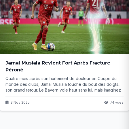
Jamal Musiala Revient Fort Après Fracture
Péroné
Quatre mois après son hurlement de douleur en Coupe du
monde des clubs, Jamal Musiala touche du bout des doigts
son grand retour. Le Bayern vole haut sans lui, mais imaginez
l'impact quand il sera à 100% en janvier... Et si ce come-back
changeait tout pour la Ligue des champions ?
3 Nov 2025
74 vues