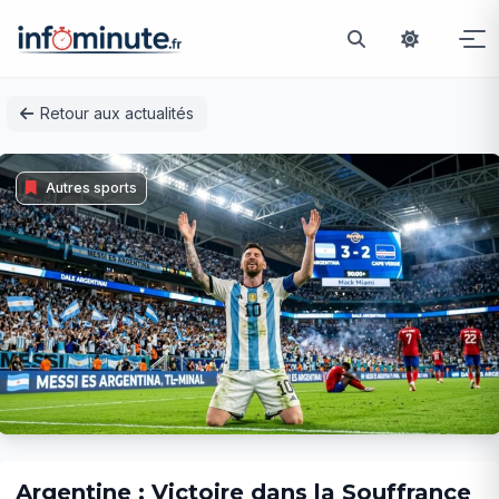
Passer
Retour aux actualités
au
contenu
Autres sports
Argentine : Victoire dans la Souffrance