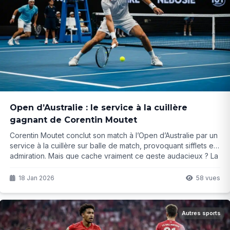
Open d’Australie : le service à la cuillère
gagnant de Corentin Moutet
Corentin Moutet conclut son match à l’Open d’Australie par un
service à la cuillère sur balle de match, provoquant sifflets et
admiration. Mais que cache vraiment ce geste audacieux ? La
réponse pourrait vous surprendre…
18 Jan 2026
58 vues
Autres sports